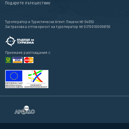
Подарете пътешествие
Туроператор и Туристически Агент: Лиценз № 04053
Застраховка отговорност на туроператор № 03700100006150
Приемаме разплащания с: