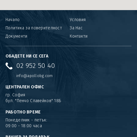
Карибски острови и САЩ
Ла Манш
Начало
Условия
Норвежки фиорди
Политика за поверителност
За Нас
Документи
Контакти
Около Европа - позиционни круизи
Северно море и Исландия
ОБАДЕТЕ НИ СЕ СЕГА
Средиземно море
02 952 50 40
info@apollobg.com
Южна Америка
ЦЕНТРАЛЕН ОФИС
Индивидуални круизи
гр. София
бул. "Пенчо Славейков" 18Б
РАБОТНО ВРЕМЕ
Понеделник - петък:
09:00 - 18:00 часа