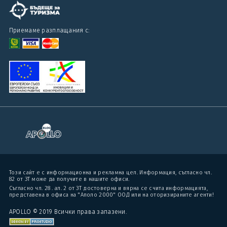
Приемаме разплащания с:
Този сайт е с информационна и рекламна цел. Информация, съгласно чл.
82 от ЗТ може да получите в нашите офиси.
Съгласно чл. 28 . ал. 2 от ЗТ достоверна и вярна се счита информацията,
представена в офиса на "Аполо 2000" ООД или на оторизираните агенти!
APOLLO © 2019 Всички права запазени.