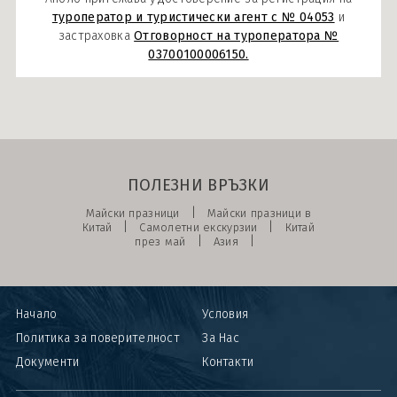
туроператор и туристически агент с № 04053
и
застраховка
Отговорност на туроператора №
03700100006150.
ПОЛЕЗНИ ВРЪЗКИ
|
Майски празници
Майски празници в
|
|
Китай
Самолетни екскурзии
Китай
|
|
през май
Азия
Начало
Условия
Политика за поверителност
За Нас
Документи
Контакти