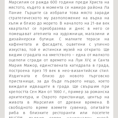
Марсилия се ражда 600 години преди Христа на
мястото, където в момента се намира района Ла
Пание. Гърците са избрали това място заради
стратегическото му разположение на върха на
хълм и близо до морето. В началото на 21-ви век
кварталът се преобразява и днес в него се
помещават ателиета на художници, магазини и
дизайнерски бутици. С малките тераси на
кафенетата и фасадите, оцветени с улично
изкуство, той е истински музей на открито. Ще
видим сградата на кметството – една от малкото
оцелели сгради от времето на Луи XIV, и Санта
Мария Мажор, единствената катедрала в града,
построена през 19 век в нео-византийски стил.
Издигната е близо до новото търговско
пристанище, за да бъде първото нещо, което
виждали идващите в града. Ще свършим при
крепостта Сен Жан от 1660 г., пример за романска
архитектура, и Старото пристанище, център на
живота в Марсилия от древни времена. В
свободното време вземете сувенир, опитайте
риба в близките ресторанти или посетете