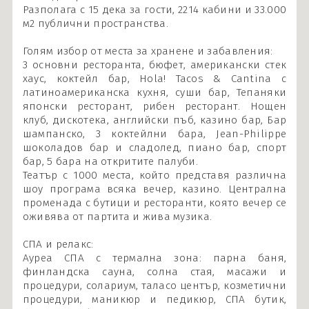
Разполага с 15 дека за гости, 2214 кабини и 33.000
м2 публични пространства.
Голям избор от места за хранене и забавления:
3 основни ресторанта, бюфет, американски стек
хаус, коктейл бар, Hola! Tacos & Cantina с
латиноамериканска кухня, суши бар, Тепаняки
японски ресторант, рибен ресторант. Нощен
клуб, дискотека, английски пъб, казино бар, Бар
шампанско, 3 коктейлни бара, Jean-Philippe
шоколадов бар и сладолед, пиано бар, спорт
бар, 5 бара на откритите палуби.
Театър с 1000 места, който представя различна
шоу програма всяка вечер, казино. Централна
променада с бутици и ресторанти, която вечер се
оживява от партита и жива музика.
СПА и релакс:
Ауреа СПА с термална зона: парна баня,
финландска сауна, солна стая, масажи и
процедури, солариум, таласо център, козметични
процедури, маникюр и педикюр, СПА бутик,