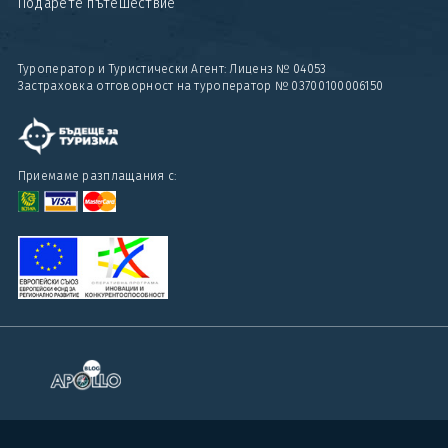
Подарете пътешествие
Туроператор и Туристически Агент: Лиценз № 04053
Застраховка отговорност на туроператор № 03700100006150
Приемаме разплащания с: