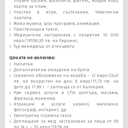
плувен басейн, шезлонги, фитнес, нощен клуб,
кърпи за плаж;
Участие в игри, състезания, тематични
партита;
Жива музика, шоу програми, анимация;
Пристанищни такси;
Медицинска застраховка с покритие 10 000
евро/19558,30 лв. на Евроинс;
Тур мениджър от агенцията.
Цената не включва:
Напитки.
Допълнителни екскурзии на брега.
Сервизно обслужване на кораба – 12 евро/23,47
лв. на възрастен на ден, 6 евро/11,73 лв. на
дете до 11.99 г. – заплаща се от България;
Рум сървиз, услуги в СПА центъра, масажи,
фризьор, маникюр.
Атракции и услуги: казино, магазини,
фотограф, интернет, др.
Евентуална горивна такса.
Доплащане за мед. застраховка за лица от 65
до 74 г. – 10 евро/19,56 лв.