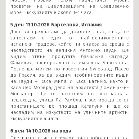
MUCEM, първия голям национален музей,
посветен на цивилизациите на Средиземно
море. Екскурзията е около 3-4 часа.
5 ден 13.10.2026 Барселона, Испания
Днес ви предлагаме да дойдете с нас, за да се
запознаем с един от най-великолепните
испански градове, който ни очаква за среща с
наследството на великия Антонио Гауди. Ще
видим отвън прочутата базилика Саграда
Фамилия, превърнала се в символ на Барселона.
После ще минем по известния булевард Пасео
да Грасия, за да видим необикновените къщи
на Гауди – Каса Мила и Каса Батийо, както и
Каса Лео Морера, дело на архитекта Доминик-и-
Монтанер. Ще се разходим по централната
пешеходна улица Ла Рамбла, простираща се от
пристанището до площад Каталуня и ще се
насладим на изкуството на уличните артисти.
Екскурзията е 4 часа.
6 ден 14.10.2026 на вода
Прекрасно е, че ще имаме цял свободен ден на