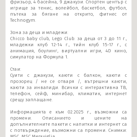
фризьор, 4 басейна, 9 джакузи. Спортен център с
игрище за тенис, волейбол, баскетбол, футбол,
пътека за бягане на открито, фитнес от
Technogym.
Зона за деца и младежи:
Chicco baby club, Lego Club: за деца от 3 до 11 г.,
младежки клуб 12-14 г., тийн клуб 15-17 г., с
анимация, боулинг, виртуални игри, 4D кино,
симулатор на Формула 1.
Стаи:
Суити с джакузи, каюти с балкон, каюти с
прозорец / не се отваря /, вътрешни каюти,
каюти за инвалиди. Всички с интерактивна ТВ,
телефон, сейф, минибар, климатик, интернет
срещу заплащане.
Информацията е към 02.2025 г., възможни са
промени. Описанието и цените на
допълнителните пакети с напитки и интернет са
с потвърждение, възможни са промени. Снимки:
MSC, MSC Meraviglia