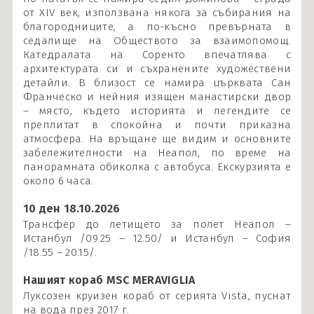
от XIV век, използвана някога за събирания на
благородниците, а по-късно превърната в
седалище на Обществото за взаимопомощ.
Катедралата на Соренто впечатлява с
архитектурата си и съхранените художествени
детайли. В близост се намира църквата Сан
Франческо и нейния изящен манастирски двор
– място, където историята и легендите се
преплитат в спокойна и почти приказна
атмосфера. На връщане ще видим и основните
забележителности на Неапол, по време на
панорамната обиколка с автобуса. Екскурзията е
около 6 часа.
10 ден 18.10.2026
Трансфер до летището за полет Неапол –
Истанбул /09.25 – 12.50/ и Истанбул – София
/18.55 – 20.15/.
Нашият кораб MSC MERAVIGLIA
Луксозен круизен кораб от серията Vista, пуснат
на вода през 2017 г.