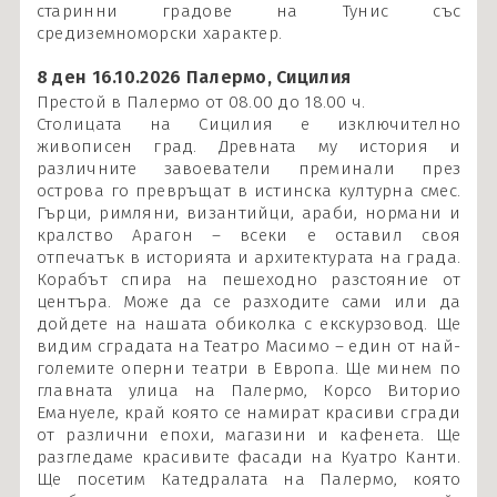
старинни градове на Тунис със
средиземноморски характер.
8 ден 16.10.2026 Палермо, Сицилия
Престой в Палермо от 08.00 до 18.00 ч.
Столицата на Сицилия е изключително
живописен град. Древната му история и
различните завоеватели преминали през
острова го превръщат в истинска културна смес.
Гърци, римляни, византийци, араби, нормани и
кралство Арагон – всеки е оставил своя
отпечатък в историята и архитектурата на града.
Корабът спира на пешеходно разстояние от
центъра. Може да се разходите сами или да
дойдете на нашата обиколка с екскурзовод. Ще
видим сградата на Театро Масимо – един от най-
големите оперни театри в Европа. Ще минем по
главната улица на Палермо, Корсо Виторио
Емануеле, край която се намират красиви сгради
от различни епохи, магазини и кафенета. Ще
разгледаме красивите фасади на Куатро Канти.
Ще посетим Катедралата на Палермо, която