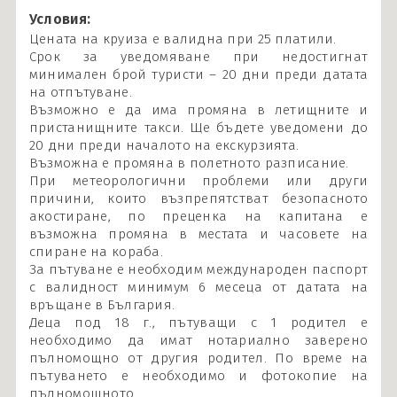
Условия:
Цената на круиза е валидна при 25 платили.
Срок за уведомяване при недостигнат
минимален брой туристи – 20 дни преди датата
на отпътуване.
Възможно е да има промяна в летищните и
пристанищните такси. Ще бъдете уведомени до
20 дни преди началото на екскурзията.
Възможна е промяна в полетното разписание.
При метеорологични проблеми или други
причини, които възпрепятстват безопасното
акостиране, по преценка на капитана е
възможна промяна в местата и часовете на
спиране на кораба.
За пътуване е необходим международен паспорт
с валидност минимум 6 месеца от датата на
връщане в България.
Деца под 18 г., пътуващи с 1 родител е
необходимо да имат нотариално заверено
пълномощно от другия родител. По време на
пътуването е необходимо и фотокопие на
пълномощното.