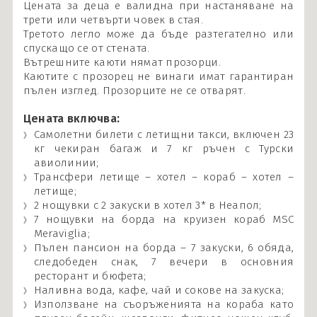
Цената за деца е валидна при настаняване на
трети или четвърти човек в стая.
Третото легло може да бъде разтегателно или
спускащо се от стената.
Вътрешните каюти нямат прозорци.
Каютите с прозорец не винаги имат гарантиран
пълен изглед. Прозорците не се отварят.
Цената включва:
Самолетни билети с летищни такси, включен 23
кг чекиран багаж и 7 кг ръчен с Турски
авиолинии;
Трансфери летище – хотел – кораб – хотел –
летище;
2 нощувки с 2 закуски в хотел 3* в Неапол;
7 нощувки на борда на круизен кораб MSC
Meraviglia;
Пълен пансион на борда – 7 закуски, 6 обяда,
следобеден снак, 7 вечери в основния
ресторант и бюфета;
Наливна вода, кафе, чай и сокове на закуска;
Използване на съоръженията на кораба като