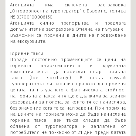
Агенцията има сключена застраховка
„Отговорност на туроператор” с Евроинс, полица
№ 03700100006150
Агенцията силно препоръчва и предлага
допълнителна застраховка Отмяна на пътуване.
Възможни са промени в дните на провеждане
на екскурзиите.
Горивни такси:
Поради постоянно променящите се цени на
горивата авиокомпанията и круизната
компания могат да начислят т.нар. горивна
такса (fuel surcharge). В такъв случай
туроператорът си запазва правото да променя
цената на пътуването с фактическата стойност
на горивната такса и тя ще е дължима за всички
резервации за полета, за които тя се начислява,
без значение кога те са направени. При промяна
на цените на горивата може да бъде начислена
горивна такса. Тази такса следва да бъде
обявена от туроператора и заплатена от
потребителя не по-късно от 21 дни преди датата