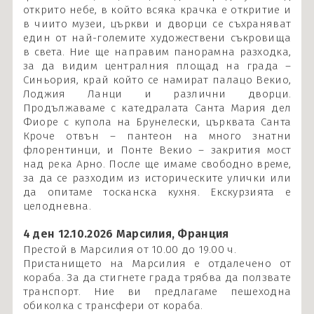
открито небе, в който всяка крачка е откритие и
в чиито музеи, църкви и дворци се съхраняват
един от най-големите художествени съкровища
в света. Ние ще направим панорамна разходка,
за да видим централния площад на града –
Синьория, край който се намират палацо Векио,
Лоджия Ланци и различни дворци.
Продължаваме с катедралата Санта Мария дел
Фиоре с купола на Брунелески, църквата Санта
Кроче отвън – пантеон на много знатни
флорентинци, и Понте Векио – закрития мост
над река Арно. После ще имаме свободно време,
за да се разходим из историческите улички или
да опитаме тосканска кухня. Екскурзията е
целодневна.
4 ден 12.10.2026 Марсилия, Франция
Престой в Марсилия от 10.00 до 19.00 ч.
Пристанището на Марсилия е отдалечено от
кораба. За да стигнете града трябва да ползвате
транспорт. Ние ви предлагаме пешеходна
обиколка с трансфери от кораба.