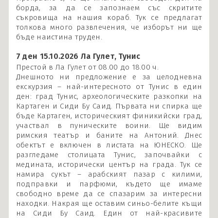
борда, за да се запознаем със скритите
съкровища на нашия кораб. Тук се предлагат
толкова много развлечения, че изборът ни ще
бъде наистина труден.
7 ден 15.10.2026 Ла Гулет, Тунис
Престой в Ла Гулет от 08.00 до 18.00 ч.
Днешното ни предложение е за целодневна
екскурзия – най-интересното от Тунис в един
ден: град Тунис, археологическите разкопки на
Картаген и Сиди Бу Саид. Първата ни спирка ще
бъде Картаген, историческият финикийски град,
участвал в пуническите воини. Ще видим
римския театър и баните на Антоний. Днес
обектът е включен в листата на ЮНЕСКО. Ще
разгледаме столицата Тунис, започвайки с
медината, исторически център на града. Тук се
намира сукът – арабският пазар с килими,
подправки и парфюми, където ще имаме
свободно време да се спазарим за интересни
находки. Накрая ще оставим синьо-белите къщи
на Сиди Бу Саид. Един от най-красивите