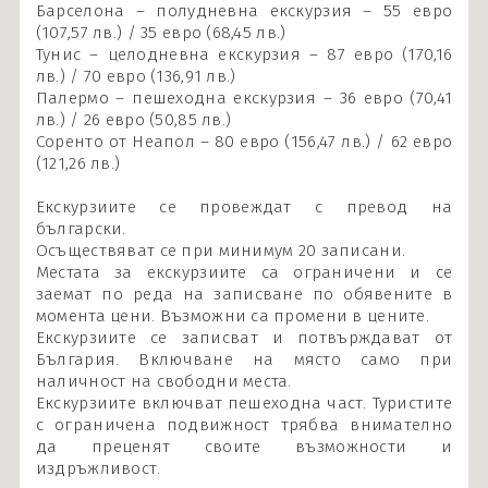
Барселона – полудневна екскурзия – 55 евро
(107,57 лв.) / 35 евро (68,45 лв.)
Тунис – целодневна екскурзия – 87 евро (170,16
лв.) / 70 евро (136,91 лв.)
Палермо – пешеходна екскурзия – 36 евро (70,41
лв.) / 26 евро (50,85 лв.)
Соренто от Неапол – 80 евро (156,47 лв.) / 62 евро
(121,26 лв.)
Екскурзиите се провеждат с превод на
български.
Осъществяват се при минимум 20 записани.
Местата за екскурзиите са ограничени и се
заемат по реда на записване по обявените в
момента цени. Възможни са промени в цените.
Екскурзиите се записват и потвърждават от
България. Включване на място само при
наличност на свободни места.
Екскурзиите включват пешеходна част. Туристите
с ограничена подвижност трябва внимателно
да преценят своите възможности и
издръжливост.