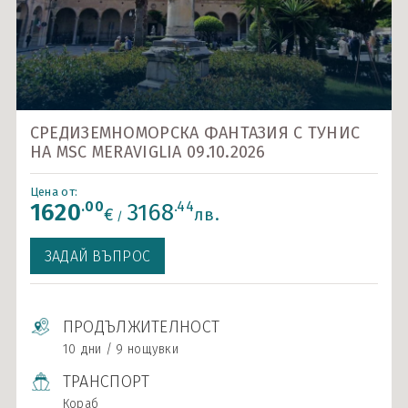
Карибски острови и САЩ
Ла Манш
Норвежки фиорди
Около Европа - позиционни круизи
СРЕДИЗЕМНОМОРСКА ФАНТАЗИЯ С ТУНИС
НА MSC MERAVIGLIA 09.10.2026
Северно море и Исландия
Средиземно море
Цена от:
.00
.44
1620
3168
€
лв.
/
Южна Америка
ЗАДАЙ ВЪПРОС
Индивидуални круизи
ПРОДЪЛЖИТЕЛНОСТ
10 дни / 9 нощувки
ТРАНСПОРТ
Кораб