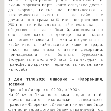
живота в един римски град отпреди 2000 г. Ще
видим Морската порта, която осигурява достъп
до Форума, център на политическия и
икономическия живот на града. Районът е
доминиран от храма на Юпитер, построен около
250 г. пр.н.е., и базиликата, най-впечатляващата
обществена сграда в Помпей, използвана по
онова време както за съдилище, така и за място
за търговски сделки. Ще минем по улицата на
изобилието с най-красивите къщи в града,
някои на два етажа с цветни декорации,
принадлежали на богатата буржоазия.
Екскурзията е около 4-5 часа. След екскурзията
трансфер до круизния терминал за настаняване
на кораба.
3 ден 11.10.2026 Ливорно – Флоренция,
Тоскана
Престой в Ливорно от 09.00 до 19.00 ч.
На 90 км от Ливорно се намира един от най-
впечатляващите италиански ренесансови
градове – Флоренция. Днешният ни ден ще бъде
фантастичен, защото ще бъдем в град-музей под