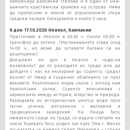
комбинира различни стилове и е един от най-
важните християнски храмове на острова. Няма
да пропуснем и някой от атрактивните стари
градски пазари. Екскурзията е около 3 часа.
9 ден 17.10.2026 Неапол, Кампания
Пристигаме в Неапол в 06.30 ч. Около 09.00 ч.
трансфер до хотела. /Настаняването става след
14.00 ч., но може да оставите багажа си на
рецепцията/.
Днешният ни ден в Неапол е чудесна
възможност да се разходите из града или да
дойдете с нас на екскурзия до Соренто, градът
възпят от Омир и съхранил обаянието си през
вековете. Разположен върху скали с изглед към
Неаполския залив, Соренто впечатлява с
хармонията между история, изкуство и природа.
Разходката из историческия център води през
тесни улички, изпълнени с магазини и
традиционни заведения. На Пиаца Тасо,
оживеното сърце на града, се издига статуята на
поета Торквато Тасо, роден тук през 1544 г. Малко
по-нататък се намира Седил Доминовa – сграда