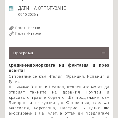
ДАТИ НА ОТПЪТУВАНЕ
09.10.2026 г.
Пакет Напитки
Пакет Интернет
Програма
Средиземноморската ни фантазия и през
есента!
Отправяме се към Италия, Франция, Испания и
Тунис!
Ще имаме 3 дни в Неапол, желаещите могат да
открият тайните на древния Помпей и
красивото градче Соренто. Ще продължим към
Ливорно и екскурзия до Флоренция, следват
Марсилия, Барселона, Палермо. В Тунис ще
акостираме в Ла Гулет, а оттам ви предлагаме