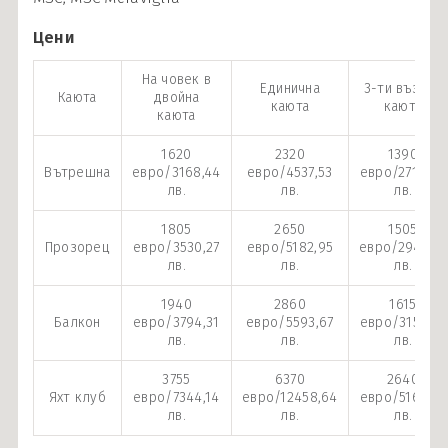
Цени
На човек в
Единична
3-ти възр. в
Каюта
двойна
каюта
каюта
каюта
1620
2320
1390
Вътрешна
евро/3168,44
евро/4537,53
евро/2718,60
лв.
лв.
лв.
1805
2650
1505
Прозорец
евро/3530,27
евро/5182,95
евро/2943,52
лв.
лв.
лв.
1940
2860
1615
Балкон
евро/3794,31
евро/5593,67
евро/3158,67
лв.
лв.
лв.
3755
6370
2640
Яхт клуб
евро/7344,14
евро/12458,64
евро/5163,39
лв.
лв.
лв.