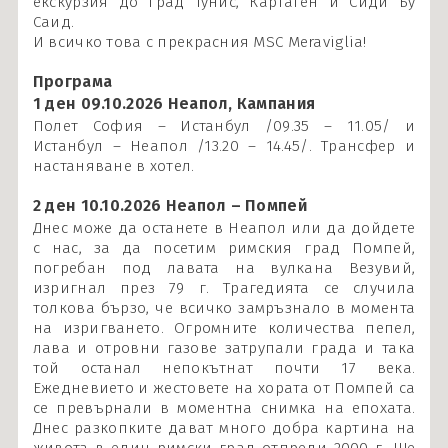
екскурзия до град Тунис, Картаген и Сиди Бу
Саид.
И всичко това с прекрасния MSC Meraviglia!
Програма
1 ден 09.10.2026 Неапол, Кампания
Полет София – Истанбул /09.35 – 11.05/ и
Истанбул – Неапол /13.20 – 14.45/. Трансфер и
настаняване в хотел.
2 ден 10.10.2026 Неапол – Помпей
Днес може да останете в Неапол или да дойдете
с нас, за да посетим римския град Помпей,
погребан под лавата на вулкана Везувий,
изригнал през 79 г. Трагедията се случила
толкова бързо, че всичко замръзнало в момента
на изригването. Огромните количества пепел,
лава и отровни газове затрупали града и така
той останал непокътнат почти 17 века.
Ежедневието и жестовете на хората от Помпей са
се превърнали в моментна снимка на епохата.
Днес разкопките дават много добра картина на