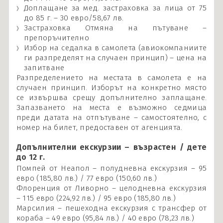
Доплащане за мед. застраховка за лица от 75
до 85 г. – 30 евро/58,67 лв.
Застраховка Отмяна на пътуване –
препоръчително
Избор на седалка в самолета (авиокомпаниите
ги разпределят на случаен принцип) – цена на
запитване
Разпределението на местата в самолета е на
случаен принцип. Изборът на конкретно място
се извършва срещу допълнително заплащане.
Запазването на места е възможно седмица
преди датата на отпътуване – самостоятелно, с
номер на билет, предоставен от агенцията.
Допълнителни екскурзии – възрастен / дете
до 12 г.
Помпей от Неапол – полудневна екскурзия – 95
евро (185,80 лв.) / 77 евро (150,60 лв.)
Флоренция от Ливорно – целодневна екскурзия
– 115 евро (224,92 лв.) / 95 евро (185,80 лв.)
Марсилия – пешеходна екскурзия с трансфер от
кораба – 49 евро (95,84 лв.) / 40 евро (78,23 лв.)