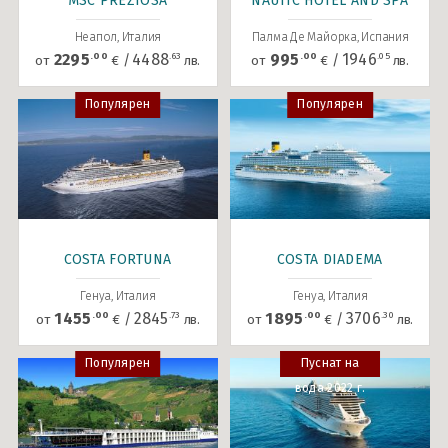
MSC PREZIOSA
NAUTIC HOTEL AND SPA
Неапол, Италия
Палма Де Майорка, Испания
.00
.63
.00
.05
2295
4488
995
1946
/
/
от
€
лв.
от
€
лв.
Популярен
Популярен
COSTA FORTUNA
COSTA DIADEMA
Генуа, Италия
Генуа, Италия
.00
.73
.00
.30
1455
2845
1895
3706
/
/
от
€
лв.
от
€
лв.
Популярен
Пуснат на
вода 2022 г.