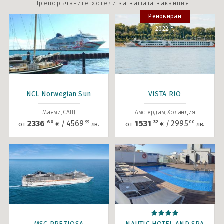
Препоръчаните хотели за вашата ваканция
Реновиран
2022 г.
NCL Norwegian Sun
VISTA RIO
Маями, САЩ
Амстердам, Холандия
.60
.99
.32
.00
2336
4569
1531
2995
/
/
от
€
лв.
от
€
лв.