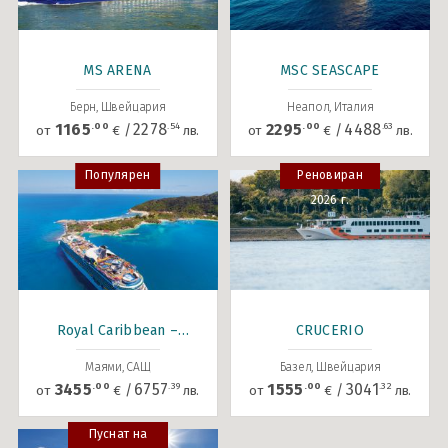
MS ARENA
MSC SEASCAPE
Берн, Швейцария
Неапол, Италия
.00
.54
.00
.63
1165
2278
2295
4488
/
/
от
€
лв.
от
€
лв.
Популярен
Реновиран
2026 г.
Royal Caribbean –
CRUCERIO
Navigator of the seas
Маями, САЩ
Базел, Швейцария
.00
.39
.00
.32
3455
6757
1555
3041
/
/
от
€
лв.
от
€
лв.
Пуснат на