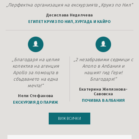
„Перфектна организация на екскурзията „Круиз по Нил“
Десислава Неделчева
ЕГИПЕТ КРУИЗ ПО НИЛ, ХУРГАДА И КАЙРО
„Благодаря на целия
„2 незабравими седмици с
колектив на агенция
Аполо в Албания и
Apollo за помощта в
нашият гид Гери!
сбъдването на една
Благодаря!“
мечта!“
Екатерина Желязкова-
Савовска
Нели Стефанова
ПОЧИВКА В АЛБАНИЯ
ЕКСКУРЗИЯ ДО ПАРИЖ
ВИЖ ВСИЧКИ