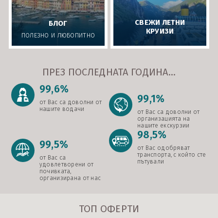
СВЕЖИ ЛЕТНИ
БЛОГ
КРУИЗИ
ПОЛЕЗНО И ЛЮБОПИТНО
ПРЕЗ ПОСЛЕДНАТА ГОДИНА...
99,6%
99,1%
от Вас са доволни от
нашите водачи
от Вас са доволни от
организацията на
нашите екскурзии
98,5%
99,5%
от Вас одобряват
транспорта, с който сте
от Вас са
пътували
удовлетворени от
почивката,
организирана от нас
ТОП ОФЕРТИ