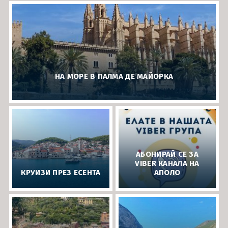
Карибски острови и САЩ
Ла Манш
Норвежки фиорди
Около Европа - позиционни круизи
НА МОРЕ В ПАЛМА ДЕ МАЙОРКА
Северно море и Исландия
Средиземно море
Южна Америка
Индивидуални круизи
АБОНИРАЙ СЕ ЗА
VIBER КАНАЛА НА
КРУИЗИ ПРЕЗ ЕСЕНТА
АПОЛО