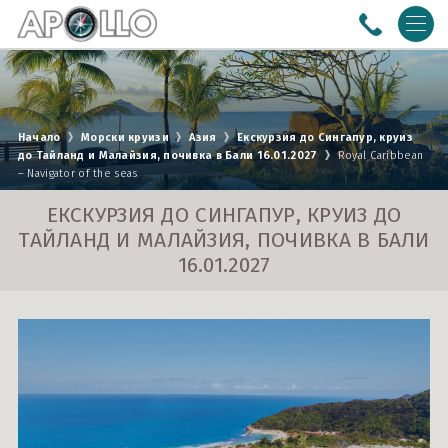
ПОЧИВКИ
Почивки със собствен транспорт
ЕКСКУРЗИИ
Начало
Морски круизи
Азия
Екскурзия до Сингапур, круиз
до Тайланд и Малайзия, почивка в Бали 16.01.2027
Royal Caribbean
Почивки с автобус
Азия
МОРСКИ КРУИЗИ
– Navigator of the seas
Почивки със самолет
Америка
Австралия и Нова Зеландия
РЕЧНИ КРУИЗИ
ЕКСКУРЗИЯ ДО СИНГАПУР, КРУИЗ ДО
ТАЙЛАНД И МАЛАЙЗИЯ, ПОЧИВКА В БАЛИ
Африка
Адриатическо море
16.01.2027
0988 170 612
B2B LOGIN
Близък Изток
Азия
Условия
Политика за
Eвропа
Балтийско море
поверителност
За Нас
Документи
Бискайски залив
Контакти
Круизи с полет от Варна
ПОСЛЕДВАЙТЕ НИ