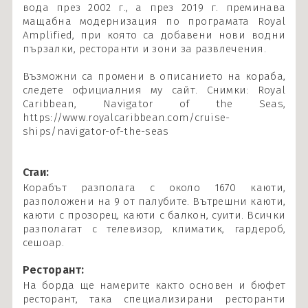
вода през 2002 г., а през 2019 г. преминава
мащабна модернизация по програмата Royal
Amplified, при която са добавени нови водни
пързалки, ресторанти и зони за развлечения.
Възможни са промени в описанието на кораба,
следете официалния му сайт. Снимки: Royal
Caribbean, Navigator of the Seas,
https://www.royalcaribbean.com/cruise-
ships/navigator-of-the-seas
Стаи:
Корабът разполага с около 1670 каюти,
разположени на 9 от палубите. Вътрешни каюти,
каюти с прозорец, каюти с балкон, суити. Всички
разполагат с телевизор, климатик, гардероб,
сешоар.
Ресторант:
На борда ще намерите както основен и бюфет
ресторант, така специализирани ресторанти