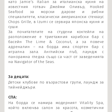
като Jamie’s Italian за италианска кухня на
известния готвач Джейми Оливър, Hooked
Seafood за морски дарове и рибни
специалитети, класически американски стекхаус
Chops Grille, в Izumi се сервира японска кухня и
суши.
За почитателите на студени коктейли на
разположение е триетажния карибски бар с
басейн The Lime & Coconut, а за повече
адреналин – на борда има спортен бар с
игрална зала. Английски пъб, лаундж с
панорамна гледка също са част от заведенията
на Navigator of the Seas.
За децата:
Детски клубове по възрастови групи, лаундж за
тийнейджъри.
СПА:
На борда се намира модерният Vitality Spa,
който включва салон за красота, козметични