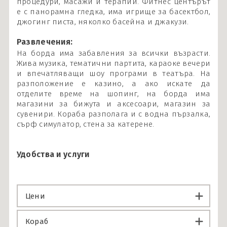
процедури, масажи и терапии. Фитнес центърът
е с панорамна гледка, има игрище за басектбол,
джогинг писта, няколко басейна и джакузи.
Развлечения:
На борда има забавления за всички възрасти.
Жива музика, тематични партита, караоке вечери
и впечатляващи шоу програми в театъра. На
разположение е казино, а ако искате да
отделите време на шопинг, на борда има
магазини за бижута и аксесоари, магазин за
сувенири. Кораба разполага и с водна пързалка,
сърф симулатор, стена за катерене.
Удобства и услуги
Цени
Кораб