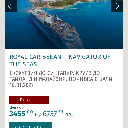
Карибски острови и САЩ
Ла Манш
Норвежки фиорди
Около Европа - позиционни круизи
Северно море и Исландия
ROYAL CARIBBEAN – NAVIGATOR OF
Средиземно море
THE SEAS
Южна Америка
ЕКСКУРЗИЯ ДО СИНГАПУР, КРУИЗ ДО
ТАЙЛАНД И МАЛАЙЗИЯ, ПОЧИВКА В БАЛИ
Индивидуални круизи
16.01.2027
Популярен
Цена от:
.00
.39
3455
6757
€
лв.
/
ЗАДАЙ ВЪПРОС