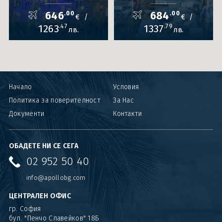
646
.00
684
.00
€
€
/
/
1263
.47
1337
.79
лв.
лв.
Начало
Условия
Политика за поверителност
За Нас
Документи
Контакти
ОБАДЕТЕ НИ СЕ СЕГА
02 952 50 40
info@apollobg.com
ЦЕНТРАЛЕН ОФИС
гр. София
бул. "Пенчо Славейков" 18Б