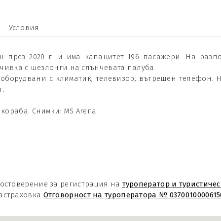
Условия
 през 2020 г. и има капацитет 196 пасажери. На разпо
очивка с шезлонги на слънчевата палуба.
са оборудвани с климатик, телевизор, вътрешен телефон. 
т.
кораба. Снимки: MS Arena
остоверение за регистрация на
туроператор и туристичес
астраховка
Отговорност на туроператора № 0370010000615