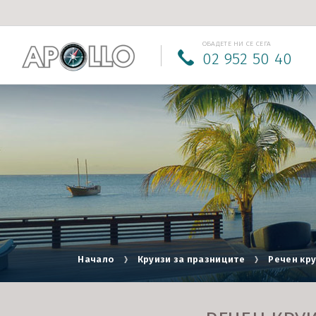
ОБАДЕТЕ НИ СЕ СЕГА
02 952 50 40
Начало
Круизи за празниците
Речен кру