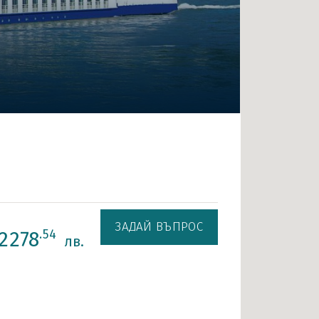
ЗАДАЙ ВЪПРОС
2278
.54
лв.