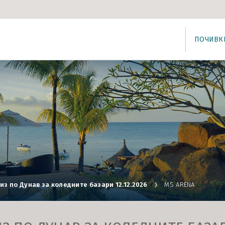
ПОЧИВК
из по Дунав за коледните базари 12.12.2026
MS ARENA