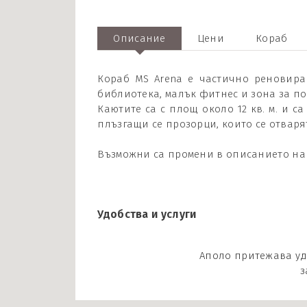
Описание
Цени
Кораб
Кораб MS Arena е частично реновиран
библиотека, малък фитнес и зона за п
Каютите са с площ около 12 кв. м. и 
плъзгащи се прозорци, които се отваря
Възможни са промени в описанието на 
Удобства и услуги
Аполо притежава уд
з