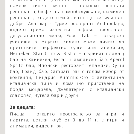
намери своето място – няколко основни
ресторанта, бюфет на самообслужване, фамилен
ресторант, където семействата ще се чувстват
добре. Ала карт: Гурме ресторант Archipelago,
където трима известни шефове представят
дегустационно меню, Food Lab – готварско
училище в морето, където може лично да
приготвите перфектно суши или аперитив,
Heineken Star Club & Bistro – първият плаващ
бар на Хайнекен, Ferrari шампанско бар, Aperol
Spritz бар, Японски ресторант Тепаняки, Суши
бар, Гранд бар, Campari bar с голям избор от
коктейли, Пицария Pummid`Oro с автентична
италианска пица и домашно приготвена на
борда моцарела, Джелатерия с италиански
сладолед, Нутела бар и други.
За децата:
Пиаца – открито пространство за игри и
партита, детски клуб от 3 до 11 г. с игри и
анимация, видео игри.