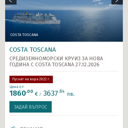
Карибски острови и САЩ
Ла Манш
Норвежки фиорди
COSTA TOSCANA
COSTA TOSCANA
Около Европа - позиционни круизи
COSTA TOSCANA
Северно море и Исландия
СРЕДИЗЕМНОМОРСКИ КРУИЗ ЗА НОВА
Средиземно море
ГОДИНА С COSTA TOSCANA 27.12.2026
Южна Америка
Пуснат на вода 2022 г.
Индивидуални круизи
Цена от:
.00
.84
1860
3637
€
лв.
/
ЗАДАЙ ВЪПРОС