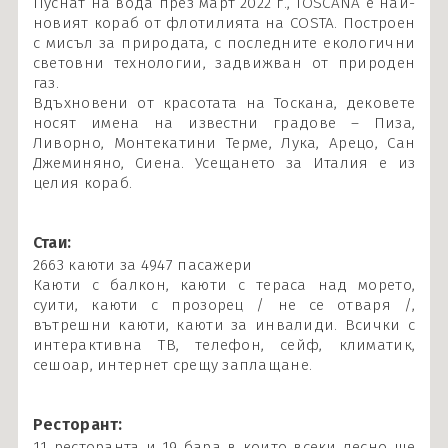
Пуснат на вода през март 2022 г., TOSCANA е най-
новият кораб от флотилията на COSTA. Построен
с мисъл за природата, с последните екологични
световни технологии, задвижван от природен
газ.
Вдъхновени от красотата на Тоскана, дековете
носят имена на известни градове – Пиза,
Ливорно, Монтекатини Терме, Лука, Арецо, Сан
Джеминяно, Сиена. Усещането за Италия е из
целия кораб.
Стаи:
2663 каюти за 4947 пасажери
Каюти с балкон, каюти с тераса над морето,
суити, каюти с прозорец / не се отваря /,
вътрешни каюти, каюти за инвалиди. Всички с
интерактивна ТВ, телефон, сейф, климатик,
сешоар, интернет срещу заплащане.
Ресторант:
11 ресторанта и 19 бара в които всеки лесно ще