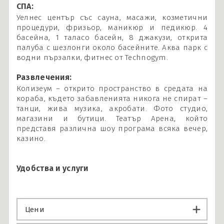
СПА:
Уелнес център със сауна, масажи, козметични
процедури, фризьор, маникюр и педикюр. 4
басейна, 1 таласо басейн, 8 джакузи, открита
палуба с шезлонги около басейните. Аква парк с
водни пързалки, фитнес от Technogym.
Развлечения:
Колизеум – открито пространство в средата на
кораба, където забавленията никога не спират –
танци, жива музика, акробати. Фото студио,
магазини и бутици. Театър Арена, който
представя различна шоу програма всяка вечер,
казино.
Удобства и услуги
Цени