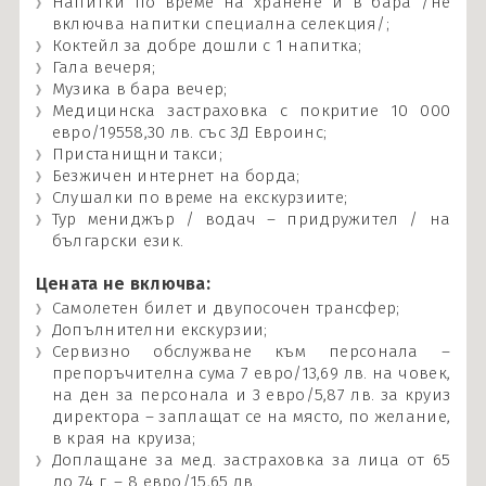
Напитки по време на хранене и в бара /не
включва напитки специална селекция/;
Коктейл за добре дошли с 1 напитка;
Гала вечеря;
Музика в бара вечер;
Медицинска застраховка с покритие 10 000
евро/19558,30 лв. със ЗД Евроинс;
Пристанищни такси;
Безжичен интернет на борда;
Слушалки по време на екскурзиите;
Тур мениджър / водач – придружител / на
български език.
Цената не включва:
Самолетен билет и двупосочен трансфер;
Допълнителни екскурзии;
Сервизно обслужване към персонала –
препоръчителна сума 7 евро/13,69 лв. на човек,
на ден за персонала и 3 евро/5,87 лв. за круиз
директора – заплащат се на място, по желание,
в края на круиза;
Доплащане за мед. застраховка за лица от 65
до 74 г. – 8 евро/15,65 лв.