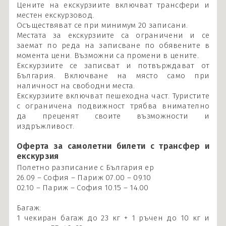
Цените на екскурзиите включват трансфери и
местен екскурзовод.
Осъществяват се при минимум 20 записани.
Местата за екскурзиите са ограничени и се
заемат по реда на записване по обявените в
момента цени. Възможни са промени в цените.
Екскурзиите се записват и потвърждават от
България. Включване на място само при
наличност на свободни места.
Екскурзиите включват пешеходна част. Туристите
с ограничена подвижност трябва внимателно
да преценят своите възможности и
издръжливост.
Оферта за самолетни билети с трансфер и
екскурзия
Полетно разписание с България ер
26.09 – София – Париж 07.00 – 09.10
02.10 – Париж – София 10.15 – 14.00
Багаж:
1 чекиран багаж до 23 кг + 1 ръчен до 10 кг и