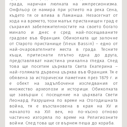
града, наричан люлката на импресионизма.
Онфльор се намира при устието на река Сена,
където тя се влива в Ламанша. Незасегнат от
хода на времето, този малък пристанищен град е
съхранил забележителностите на своето богато
минало и днес е сред най-посещаваните
градове във Франция. Обиколката ще започне
от Старото пристанище (Vieux Bassin) – едно от
най-очарователните места в града. Тесните
къщи, притиснати плътно една до друга,
представляват наистина уникална гледка. След
това ще посетим църквата Света Екатерина –
най-голямата дървена църква във Франция. Тя е
обявена за исторически паметник през 1879 г. и
е обект на задълбочени изследвания от
множество археолози и историци. Обиколката
ще завърши с посещение на църквата Свети
Леонард. Разрушена по време на Стогодишната
война, тя е възстановена в края на XV и
началото на XVI век, но по-късно отново
частично изгоряла по време на Религиозните
войни. След това ще се върнем пеша до кораба.