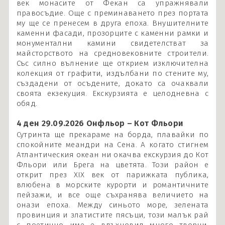
век монасите от Фекан са упражнявали
правосъдие. Още с преминаването през портата
му ще се пренесем в друга епоха. Внушителните
каменни фасади, прозорците с каменни рамки и
монументални камини свидетелстват за
майсторството на средновековните строители.
Със силно вълнение ще открием изключителна
колекция от графити, издълбани по стените му,
създадени от осъдените, докато са очаквали
своята екзекуция. Екскурзията е целодневна с
обяд.
4 ден 29.09.2026 Онфльор – Кот Фльори
Сутринта ще прекараме на борда, плавайки по
спокойните меандри на Сена. А когато стигнем
Атлантическия океан ни окачва екскурзия до Кот
Фльори или Брега на цветята. Този район е
открит през XIX век от парижката публика,
влюбена в морските курорти и романтичните
пейзажи, и все още съхранява величието на
онази епоха. Между синьото море, зелената
провинция и златистите пясъци, този малък рай