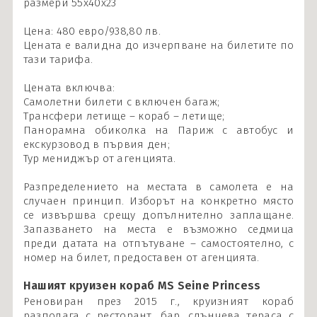
размери 55х40х23
Цена: 480 евро/938,80 лв.
Цената е валидна до изчерпване на билетите по
тази тарифа.
Цената включва:
Самолетни билети с включен багаж;
Трансфери летище – кораб – летище;
Панорамна обиколка на Париж с автобус и
екскурзовод в първия ден;
Тур мениджър от агенцията.
Разпределението на местата в самолета е на
случаен принцип. Изборът на конкретно място
се извършва срещу допълнително заплащане.
Запазването на места е възможно седмица
преди датата на отпътуване – самостоятелно, с
номер на билет, предоставен от агенцията.
Нашият круизен кораб MS Seine Princess
Реновиран през 2015 г., круизният кораб
разполага с ресторант, бар, слънчева тераса с