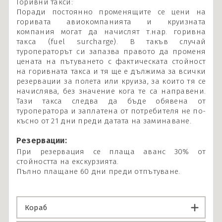
Горивни такси:
Поради постоянно променящите се цени на
горивата авиокомпанията и круизната
компания могат да начислят т.нар. горивна
такса (fuel surcharge). В такъв случай
туроператорът си запазва правото да променя
цената на пътуването с фактическата стойност
на горивната такса и тя ще е дължима за всички
резервации за полета или круиза, за които тя се
начислява, без значение кога те са направени.
Тази такса следва да бъде обявена от
туроператора и заплатена от потребителя не по-
късно от 21 дни преди датата на заминаване.
Резервации:
При резервация се плаща аванс 30% от
стойността на екскурзията.
Пълно плащане 60 дни преди отпътуване.
Кораб