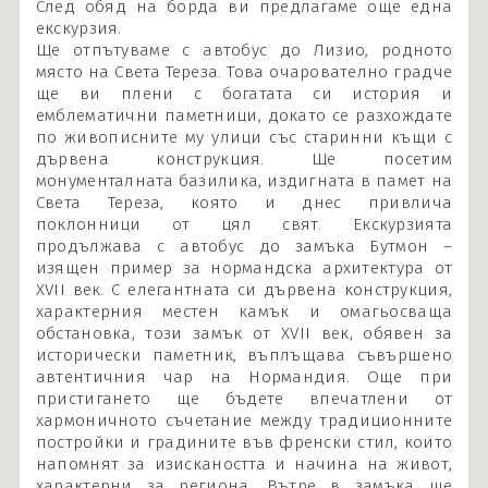
След обяд на борда ви предлагаме още една
екскурзия.
Ще отпътуваме с автобус до Лизио, родното
място на Света Тереза. Това очарователно градче
ще ви плени с богатата си история и
емблематични паметници, докато се разхождате
по живописните му улици със старинни къщи с
дървена конструкция. Ще посетим
монументалната базилика, издигната в памет на
Света Тереза, която и днес привлича
поклонници от цял свят. Екскурзията
продължава с автобус до замъка Бутмон –
изящен пример за нормандска архитектура от
XVII век. С елегантната си дървена конструкция,
характерния местен камък и омагьосваща
обстановка, този замък от XVII век, обявен за
исторически паметник, въплъщава съвършено
автентичния чар на Нормандия. Още при
пристигането ще бъдете впечатлени от
хармоничното съчетание между традиционните
постройки и градините във френски стил, които
напомнят за изискаността и начина на живот,
характерни за региона. Вътре в замъка ще