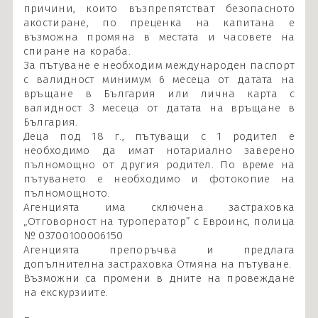
причини, които възпрепятстват безопасното
акостиране, по преценка на капитана е
възможна промяна в местата и часовете на
спиране на кораба.
За пътуване е необходим международен паспорт
с валидност минимум 6 месеца от датата на
връщане в България или лична карта с
валидност 3 месеца от датата на връщане в
България.
Деца под 18 г., пътуващи с 1 родител е
необходимо да имат нотариално заверено
пълномощно от другия родител. По време на
пътуването е необходимо и фотокопие на
пълномощното.
Агенцията има сключена застраховка
„Отговорност на туроператор” с Евроинс, полица
№ 03700100006150
Агенцията препоръчва и предлага
допълнителна застраховка Отмяна на пътуване.
Възможни са промени в дните на провеждане
на екскурзиите.