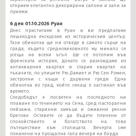
открием елегантно декорирани салони и зали за
приеми.
6 ден 01.10.2026 Руан
Днес пристигаме в Руан и ви предлагаме
пешеходна екскурзия из историческия център.
Тази обиколка ще ни отведе в самото сърце на
града, където средновековното му минало се
усеща на всеки ъгъл. Ще се потопим във
френската история, докато се разхождаме из
антикварния квартал и стария квартал на
тъкачите, по улиците Рю Дамиет и Рю Сен Ромен,
застроени с къщи с дървени греди. Една
обиколка из град, който сякаш е застинал във
времето.
Следобедът е посветен на последното ни
плаване по течението на Сена, сред пасторални
пейзажи, старинни замъци и оживени речни
брегове. Оставете се да бъдете пленени от
спокойствието и богатството на това
пътешествие към столицата. Вечерта сме
поканени на прощална гала вечеря на борда.