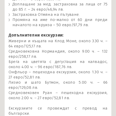
Доплащане за мед. застраховка за лица от 75
до 85 г. – 24 евро/46,94 лв.
Застраховка Отмяна на пътуване.
Промяна на име по-малко от 60 дни преди
началото на круиза – 50 евро/97,79 лв.
Допълнителни екскурзии:
Живерни и къщата на Клод Моне, около 3.30 ч. –
64 евро/125,17 лв.
Средновековна Нормандия, около 9.00 ч. – 132
евро/258,17 лв.
Брега на цветята с дегустация на калвадос,
около 4.00 ч. – 96 евро/187,76 лв.
Онфльор – пешеходна екскурзия, около 1.30 ч. –
27 евро/52,81 лв.
Лизио и шато Бутмон, около 5.00 ч. – 66
евро/129,08 лв.
Средновековен Руан – пешеходна екскурзия,
около 2.00 ч. – 27 евро/52,81 лв.
Екскурзиите се провеждат с превод на
български.