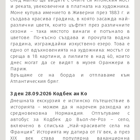
след малко ще видите с очите си японския мост
и реката, увековечени в платната на художника.
Моне купува имението в Живерни през 1883 г. и
създава красива градина, в която засажда най-
различни цветя, които цъфтят през различните
сезони – така мястото винаги е потънало в
цветове. По-късно създава и прочутата водна
градина, изграждайки изкуствено езеро. Това е
едно от вдъхновенията на художника: мостът се
среща в 18 картини, а лилиите в над 40, които
днес могат да се видят в музея Оранжери в
Париж.
Връщаме се на борда и отплаваме към
Атлантическия бряг.
3 ден 28.09.2026 Кодбек ан Ко
Днешната екскурзия е истинско пътешествие в
историята – можем да я наречем разходка из
средновековна Нормандия. Отпътуваме с
автобус за Кодбек до Вьол-ле-Роз – село,
включено в списъка „Най-красивите села на
Франция“. Историята му датира от IV век, а през
XIX век става популярна ваканционна