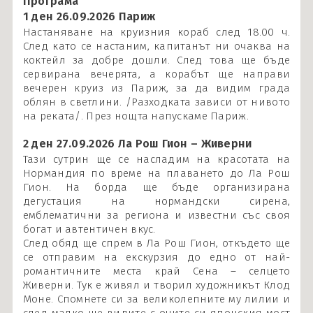
Програма
1 ден 26.09.2026 Париж
Настаняване на круизния кораб след 18.00 ч.
След като се настаним, капитанът ни очаква на
коктейл за добре дошли. След това ще бъде
сервирана вечерята, а корабът ще направи
вечерен круиз из Париж, за да видим града
облян в светлини. /Разходката зависи от нивото
на реката/. През нощта напускаме Париж.
2 ден 27.09.2026 Ла Рош Гион – Живерни
Тази сутрин ще се насладим на красотата на
Нормандия по време на плаването до Ла Рош
Гион. На борда ще бъде организирана
дегустация на нормандски сирена,
емблематични за региона и известни със своя
богат и автентичен вкус.
След обяд ще спрем в Ла Рош Гион, откъдето ще
се отправим на екскурзия до едно от най-
романтичните места край Сена – селцето
Живерни. Тук е живял и творил художникът Клод
Моне. Спомнете си за великолепните му лилии и