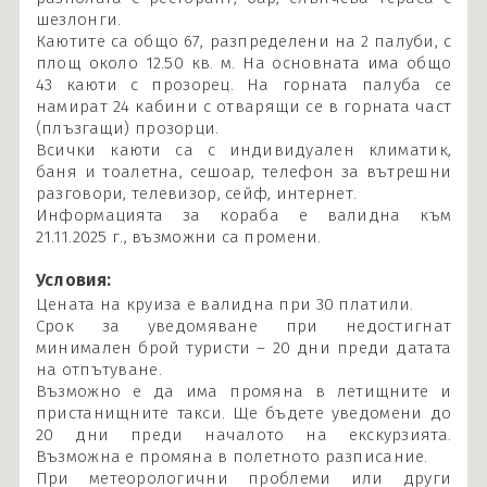
шезлонги.
Каютите са общо 67, разпределени на 2 палуби, с
площ около 12.50 кв. м. На основната има общо
43 каюти с прозорец. На горната палуба се
намират 24 кабини с отварящи се в горната част
(плъзгащи) прозорци.
Всички каюти са с индивидуален климатик,
баня и тоалетна, сешоар, телефон за вътрешни
разговори, телевизор, сейф, интернет.
Информацията за кораба е валидна към
21.11.2025 г., възможни са промени.
Условия:
Цената на круиза е валидна при 30 платили.
Срок за уведомяване при недостигнат
минимален брой туристи – 20 дни преди датата
на отпътуване.
Възможно е да има промяна в летищните и
пристанищните такси. Ще бъдете уведомени до
20 дни преди началото на екскурзията.
Възможна е промяна в полетното разписание.
При метеорологични проблеми или други