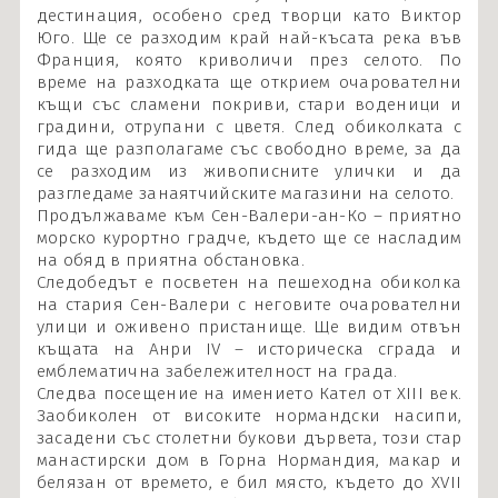
дестинация, особено сред творци като Виктор
Юго. Ще се разходим край най-късата река във
Франция, която криволичи през селото. По
време на разходката ще открием очарователни
къщи със сламени покриви, стари воденици и
градини, отрупани с цветя. След обиколката с
гида ще разполагаме със свободно време, за да
се разходим из живописните улички и да
разгледаме занаятчийските магазини на селото.
Продължаваме към Сен-Валери-ан-Ко – приятно
морско курортно градче, където ще се насладим
на обяд в приятна обстановка.
Следобедът е посветен на пешеходна обиколка
на стария Сен-Валери с неговите очарователни
улици и оживено пристанище. Ще видим отвън
къщата на Анри IV – историческа сграда и
емблематична забележителност на града.
Следва посещение на имението Кател от XIII век.
Заобиколен от високите нормандски насипи,
засадени със столетни букови дървета, този стар
манастирски дом в Горна Нормандия, макар и
белязан от времето, е бил място, където до XVII