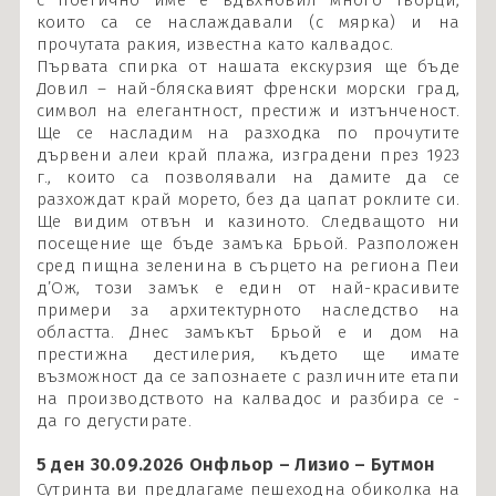
с поетично име е вдъхновил много творци,
които са се наслаждавали (с мярка) и на
прочутата ракия, известна като калвадос.
Първата спирка от нашата екскурзия ще бъде
Довил – най-бляскавият френски морски град,
символ на елегантност, престиж и изтънченост.
Ще се насладим на разходка по прочутите
дървени алеи край плажа, изградени през 1923
г., които са позволявали на дамите да се
разхождат край морето, без да цапат роклите си.
Ще видим отвън и казиното. Следващото ни
посещение ще бъде замъка Брьой. Разположен
сред пищна зеленина в сърцето на региона Пеи
д’Ож, този замък е един от най-красивите
примери за архитектурното наследство на
областта. Днес замъкът Брьой е и дом на
престижна дестилерия, където ще имате
възможност да се запознаете с различните етапи
на производството на калвадос и разбира се -
да го дегустирате.
5 ден 30.09.2026 Онфльор – Лизио – Бутмон
Сутринта ви предлагаме пешеходна обиколка на