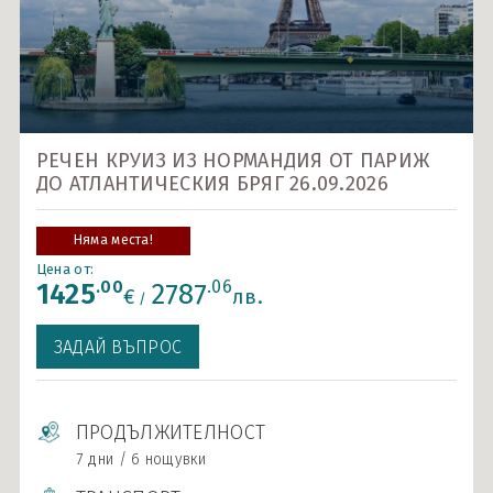
Карибски острови и САЩ
Ла Манш
Норвежки фиорди
Около Европа - позиционни круизи
РЕЧЕН КРУИЗ ИЗ НОРМАНДИЯ ОТ ПАРИЖ
ДО АТЛАНТИЧЕСКИЯ БРЯГ 26.09.2026
Северно море и Исландия
Средиземно море
Няма места!
Цена от:
Южна Америка
.00
.06
1425
2787
€
лв.
/
Индивидуални круизи
ЗАДАЙ ВЪПРОС
ПРОДЪЛЖИТЕЛНОСТ
7 дни / 6 нощувки