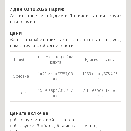
7 ден 02.10.2026 Париж
Сутринта ще се събудим в Париж и нашият круиз
приключва.
Цени
Жена за комбинация в каюта на основна палуба,
няма други свободни каюти!
На човек в двойна
Палуба
Единична каюта
каюта
1425 евро/2787,06
1935 евро/3784,53
Основна
лв.
лв.
1599 евро/3127,37
2110 евро/4126,80
Горна
лв.
лв.
Цената включва:
6 нощувки в двойна каюта;
6 закуски, 5 обяда, 6 вечери на меню;