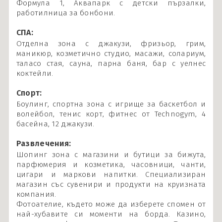
Формула 1, Аквапарк с детски пързалки,
работилница за бонбони.
СПА:
Отделна зона с джакузи, фризьор, грим,
маникюр, козметично студио, масажи, солариум,
таласо стая, сауна, парна баня, бар с уелнес
коктейли.
Спорт:
Боулинг, спортна зона с игрище за баскетбол и
волейбол, тенис корт, фитнес от Technogym, 4
басейна, 12 джакузи.
Развлечения:
Шопинг зона с магазини и бутици за бижута,
парфюмерия и козметика, часовници, чанти,
цигари и маркови напитки. Специализиран
магазин със сувенири и продукти на круизната
компания.
Фотоателие, където може да изберете спомен от
най-хубавите си моменти на борда. Казино,