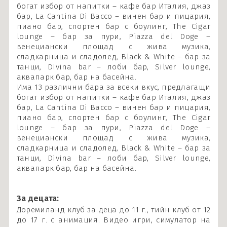
богат избор от напитки – кафе бар Италия, джаз
бар, La Cantina Di Bacco – винен бар и пицария,
пиано бар, спортен бар с боулинг, The Cigar
lounge – бар за пури, Piazza del Doge –
венециански площад с жива музика,
сладкарница и сладолед, Black & White – бар за
танци, Divina bar – лоби бар, Silver lounge,
аквапарк бар, бар на басейна.
Има 13 различни бара за всеки вкус, предлагащи
богат избор от напитки – кафе бар Италия, джаз
бар, La Cantina Di Bacco – винен бар и пицария,
пиано бар, спортен бар с боулинг, The Cigar
lounge – бар за пури, Piazza del Doge –
венециански площад с жива музика,
сладкарница и сладолед, Black & White – бар за
танци, Divina bar – лоби бар, Silver lounge,
аквапарк бар, бар на басейна.
За децата:
Доремиланд клуб за деца до 11 г., тийн клуб от 12
до 17 г. с анимация. Видео игри, симулатор на