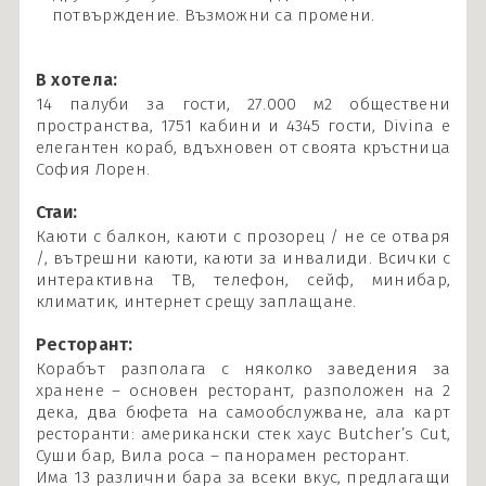
потвърждение. Възможни са промени.
В хотела:
14 палуби за гости, 27.000 м2 обществени
пространства, 1751 кабини и 4345 гости, Divina е
елегантен кораб, вдъхновен от своята кръстница
София Лорен.
Стаи:
Каюти с балкон, каюти с прозорец / не се отваря
/, вътрешни каюти, каюти за инвалиди. Всички с
интерактивна ТВ, телефон, сейф, минибар,
климатик, интернет срещу заплащане.
Ресторант:
Корабът разполага с няколко заведения за
хранене – основен ресторант, разположен на 2
дека, два бюфета на самообслужване, ала карт
ресторанти: американски стек хаус Butcher’s Cut,
Суши бар, Вила роса – панорамен ресторант.
Има 13 различни бара за всеки вкус, предлагащи