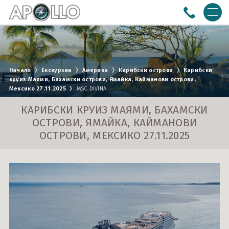
ПОЧИВКИ
Почивки със собствен транспорт
ЕКСКУРЗИИ
Начало
Екскурзии
Америка
Карибски острови
Карибски
круиз Маями, Бахамски острови, Ямайка, Кайманови острови,
Почивки с автобус
Азия
МОРСКИ КРУИЗИ
Мексико 27.11.2025
MSC DIVINA
Почивки със самолет
Америка
Австралия и Нова Зеландия
РЕЧНИ КРУИЗИ
КАРИБСКИ КРУИЗ МАЯМИ, БАХАМСКИ
ОСТРОВИ, ЯМАЙКА, КАЙМАНОВИ
Африка
Адриатическо море
ОСТРОВИ, МЕКСИКО 27.11.2025
0988 170 612
B2B LOGIN
Близък Изток
Азия
Условия
Политика за
Eвропа
Балтийско море
поверителност
За Нас
Документи
Бискайски залив
Контакти
Круизи с полет от Варна
ПОСЛЕДВАЙТЕ НИ