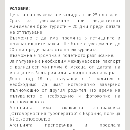
Условия:
Цената на почивката е валидна при 25 платили.
Срок за уведомяване при недостигнат
минимален брой туристи – 20 дни преди датата
на отпътуване.
Възможно е да има промяна в летищните и
пристанищните такси. Ще бъдете уведомени до
20 дни преди началото на екскурзията.
Възможна е промяна в полетното разписание.
За пътуване е необходим международен паспорт
с валидност минимум 6 месеца от датата на
връщане в България или валидна лична карта.
Деца под 18 г., пътуващи с 1 родител е
необходимо да имат нотариално заверено
пълномощно от другия родител. По време на
пътуването е необходимо и фотокопие на
пълномощното.
Агенцията има сключена застраховка
„Отговорност на туроператор” с Евроинс, полица
№ 03700100006150
Агенцията препоръчва и предлага