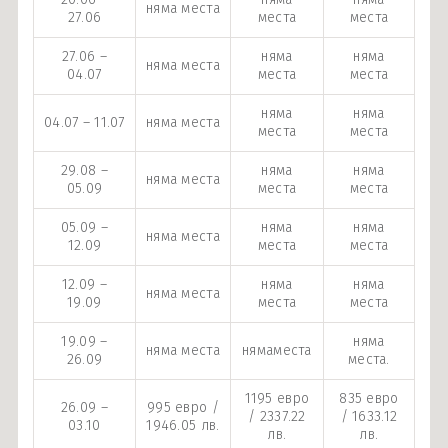
няма места
27.06
места
места
27.06 –
няма
няма
няма места
04.07
места
места
няма
няма
04.07 – 11.07
няма места
места
места
29.08 –
няма
няма
няма места
05.09
места
места
05.09 –
няма
няма
няма места
12.09
места
места
12.09 –
няма
няма
няма места
19.09
места
места
19.09 –
няма
няма места
нямаместа
26.09
места.
1195 евро
835 евро
26.09 –
995 евро /
/ 2337.22
/ 1633.12
03.10
1946.05 лв.
лв.
лв.