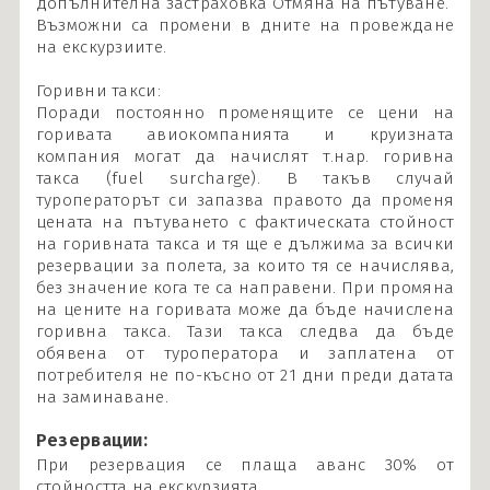
допълнителна застраховка Отмяна на пътуване.
Възможни са промени в дните на провеждане
на екскурзиите.
Горивни такси:
Поради постоянно променящите се цени на
горивата авиокомпанията и круизната
компания могат да начислят т.нар. горивна
такса (fuel surcharge). В такъв случай
туроператорът си запазва правото да променя
цената на пътуването с фактическата стойност
на горивната такса и тя ще е дължима за всички
резервации за полета, за които тя се начислява,
без значение кога те са направени. При промяна
на цените на горивата може да бъде начислена
горивна такса. Тази такса следва да бъде
обявена от туроператора и заплатена от
потребителя не по-късно от 21 дни преди датата
на заминаване.
Резервации:
При резервация се плаща аванс 30% от
стойността на екскурзията.