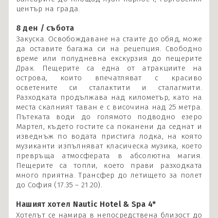
център на града.
8 ден / събота
Закуска. Освобождаване на стаите до обяд, може
да оставите багажа си на рецепция. Свободно
време или полудневна екскурзия до пещерите
Драк. Пещерите са една от атракциите на
острова, които впечатляват с красиво
осветените си сталактити и сталагмити.
Разходката продължава над километър, като на
места скалният таван е с височина над 25 метра.
Пътеката води до голямото подводно езеро
Мартел, където гостите са поканени да седнат и
изведнъж по водата пристига лодка, на която
музиканти изпълняват класическа музика, което
превръща атмосферата в абсолютна магия.
Пещерите са топли, което прави разходката
много приятна. Трансфер до летището за полет
до София (17.35 – 21.20).
Нашият хотел
Nautic Hotel & Spa 4*
Хотелът се намира в непосредствена близост до