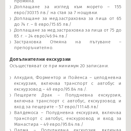
промяна.
Доплащане за изглед към морето – 155
евро/303.15 лв./ на стая за 7 нощувки.
Доплащане за мед.застраховка за лица от 65
до 74 г. – 8 евро/15.65 лв./
Доплащане за мед.застраховка за лица от 75 до
85 г. – 24 евро/46.94 лв./
Застраховка Отмяна на пътуване –
препоръчително.
Допълнителни екскурзии
Осъществяват се при минимум 20 записани.
Алкудия, Форментор и Пойенса – целодневна
екскурзия, включва транспорт с автобус и
екскурзовод – 49 евро/95.84 лв./.
Пещерите Драк – Полудневна екскурзия,
включва транспорт с автобус, екскурзовод и
вход за пещерите – 57 евро/111.48 лв/
Валдемоса – Полудневна екскурзия, включва
транспорт с автобус, екскурзовод и вход за
Манастира – 49 евро/95.84 лв./
Палма – Полудневна екскурзия, включва