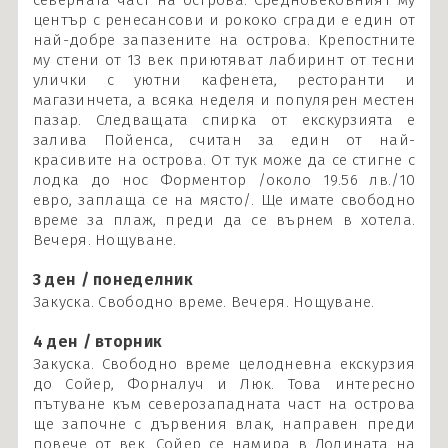
северната част на острова. Средновековният му
център с ренесансови и рококо сгради е един от
най-добре запазените на острова. Крепостните
му стени от 13 век приютяват лабиринт от тесни
улички с уютни кафенета, ресторанти и
магазинчета, а всяка неделя и популярен местен
пазар. Следващата спирка от екскурзията е
залива Пойенса, считан за един от най-
красивите на острова. От тук може да се стигне с
лодка до нос Форментор /около 19.56 лв./10
евро, заплаща се на място/. Ще имате свободно
време за плаж, преди да се върнем в хотела.
Вечеря. Нощуване.
3 ден / понеделник
Закуска. Свободно време. Вечеря. Нощуване.
4 ден / вторник
Закуска. Свободно време целодневна екскурзия
до Сойер, Форналуч и Люк. Това интересно
пътуване към северозападната част на острова
ще започне с дървения влак, направен преди
повече от век. Сойер се намира в Долината на