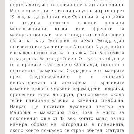
портокалите, често наричана и златната долина.
Много от местните жители напускали града през
19 век, за да работят във Франция и връщайки
се години по-късно строили красиви
модернистични къщи във френски и
майоркански стаи, които придават необикновен
облик на града. Тук е работил и Хуан Рубид, един
от известните ученици на Антонио Гауди, който
изгражда неоготическата църква Сан Бартомю и
сградата на Банко де Сойер. От тук с автобус ще
се отправите към селцето Форналуч, скътано в
планината Трамунтана. Създадено е от маврите
през Средновековието и е запазило
неповторимата си атмосфера с красивите
каменни къщи с червени керемидени покриви,
прилепени една до друга, разположени около
тесни павирани улички и каменни стълбища.
Накрая ще посетите духовния център на
Майорка – манастира Люк. Това е място за
поклонения още от 13 век, когато млад овчар
намира образа на Богородица в планината,
около който по-късно се строи обител. Статуята