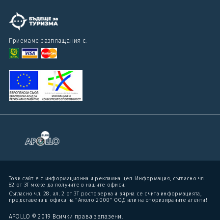
Приемаме разплащания с:
Този сайт е с информационна и рекламна цел. Информация, съгласно чл.
82 от ЗТ може да получите в нашите офиси.
Съгласно чл. 28 . ал. 2 от ЗТ достоверна и вярна се счита информацията,
представена в офиса на "Аполо 2000" ООД или на оторизираните агенти!
APOLLO © 2019 Всички права запазени.