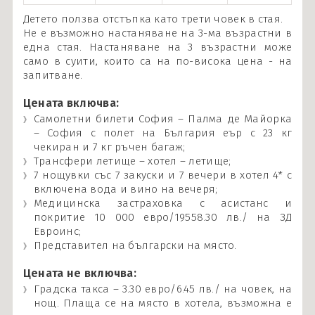
Детето ползва отстъпка като трети човек в стая.
Не е възможно настаняване на 3-ма възрастни в
една стая. Настаняване на 3 възрастни може
само в суити, които са на по-висока цена - на
запитване.
Цената включва:
Самолетни билети София – Палма де Майорка
– София с полет на България еър с 23 кг
чекиран и 7 кг ръчен багаж;
Трансфери летище – хотел – летище;
7 нощувки със 7 закуски и 7 вечери в хотел 4* с
включена вода и вино на вечеря;
Медицинска застраховка с асистанс и
покритие 10 000 евро/19558.30 лв./ на ЗД
Евроинс;
Представител на български на място.
Цената не включва:
Градска такса – 3.30 евро/6.45 лв./ на човек, на
нощ. Плаща се на място в хотела, възможна е