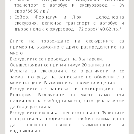
транспорт с автобус и екскурзовод – 34
евро/66.50 лв./
Сойер, Форналуч и Люк – Целодневна
екскурзия, включва транспорт с автобус и
дървен влак, екскурзовод – 72 евро/140.82 лв./
Дните на провеждане на екскурзиите са
примерни, възможно е друго разпределение на
място.
Екскурзиите се провеждат на български.
Осъществяват се при минимум 20 записани.
Местата за екскурзиите са ограничени и се
заемат по реда на записване по обявените в
момента цени. Възможни са промени в цените.
Екскурзиите се записват и потвърждават от
България. Включване на място само при
наличност на свободни места, като цената може
да бъде различна.
Екскурзиите включват пешеходна част. Туристите
с ограничена подвижност трябва внимателно
да преценят своите възможности и
издръжливост.