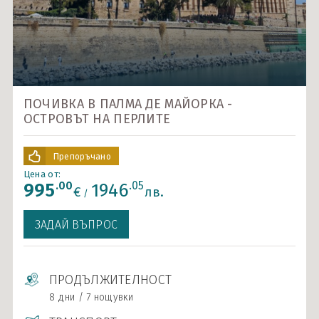
Карибски острови и САЩ
Ла Манш
Норвежки фиорди
Около Европа - позиционни круизи
ПОЧИВКА В ПАЛМА ДЕ МАЙОРКА -
ОСТРОВЪТ НА ПЕРЛИТЕ
Северно море и Исландия
Средиземно море
Препоръчано
Цена от:
Южна Америка
.00
.05
995
1946
€
лв.
/
Индивидуални круизи
ЗАДАЙ ВЪПРОС
ПРОДЪЛЖИТЕЛНОСТ
8 дни / 7 нощувки