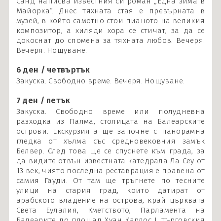
Санд написва известния си роман „Една зима в
Майорка“. Днес тяхната стая е превърната в
музей, в който самотно стои пианото на великия
композитор, а хиляди хора се стичат, за да се
докоснат до спомена за тяхната любов. Вечеря.
Вечеря. Нощуване.
6 ден / четвъртък
Закуска. Свободно време. Вечеря. Нощуване.
7 ден / петък
Закуска. Свободно време или полудневна
разходка из Палма, столицата на Балеарските
острови. Екскурзията ще започне с панорамна
гледка от хълма със средновековния замък
Белвер. След това ще се спуснете към града, за
да видите отвън известната катедрала Ла Сеу от
13 век, чиято последна реставрация е правена от
самия Гауди. От там ще тръгнете по тесните
улици на стария град, които датират от
арабското владение на острова, край църквата
Света Еулалия, Кметството, Парламента на
Балеарите до площад Хуан Карлос I, търговския