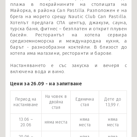
плажа в покрайнините на столицата на
Майорка, в района Can Pastilla. Разположен е на
брега на морето срещу Nautic Club Can Pastilla.
Хотелът предлага СПА център, джакузи, сауна,
турска баня, фитнес – безплатен и открит плувен
басейн. Ресторантът на хотела сервира
средиземноморска и международна кухня, а
барът - разнообразни коктейли. В близост до
хотела има магазини, ресторанти и барове.
Настаняването е със закуска и вечеря с
включена вода и вино.
Цени за 26.09 - на запитване
На човек в
Период на
Единична
Дете до
двойна
настаняване
стая
13,99 г.
стая
13.06 –
няма
няма
няма места
20.06
места
места
20.06 –
няма
няма