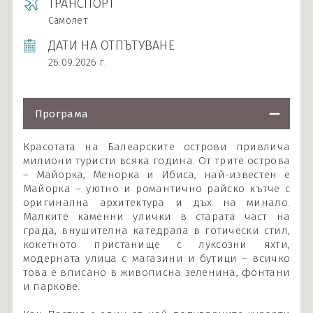
ТРАНСПОРТ
Самолет
ДАТИ НА ОТПЪТУВАНЕ
26.09.2026 г.
Програма
Красотата на Балеарските острови привлича
милиони туристи всяка година. От трите острова
– Майорка, Менорка и Ибиса, най-известен е
Майорка – уютно и романтично райско кътче с
оригинална архитектура и дъх на минало.
Малките каменни улички в старата част на
града, внушителна катедрала в готически стил,
кокетното пристанище с луксозни яхти,
модерната улица с магазини и бутици – всичко
това е вписано в живописна зеленина, фонтани
и паркове.