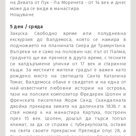
на Девата от Лук - Ла Моренета - от 14 век и днес
може да се види в манастира.
Нощуване.
5 ден / сряда
Закуска. Свободно време или полудневна
екскурзия до Валдемоса, която се намира в
подножието на планината Сиера де Трамунтана.
Въпреки че е само на половин час път от Палма,
градчето ще ви пренесе в друго време, с тесните
си калдъръмени улички от 17 век и старинни
къщи. За местните жители градът е важен като
рождено място на светицата Санта Каталина
Томас. Валдемоса обаче е свидетел и на една от
най-известните любовни истории на острова,
тази на полския композитор Фредерик Шопен и
френската писателка Жорж Санд. Скандалната
двойка прекарва зимата на далечната 1838 г. в
стая номер 4 на манастира Картуха, построен
през 15 век. Шопен, дошъл да търси топъл
климат, за да се справи с туберкулозата, оставя
на света своите прекрасни Прелюди опус 28, а