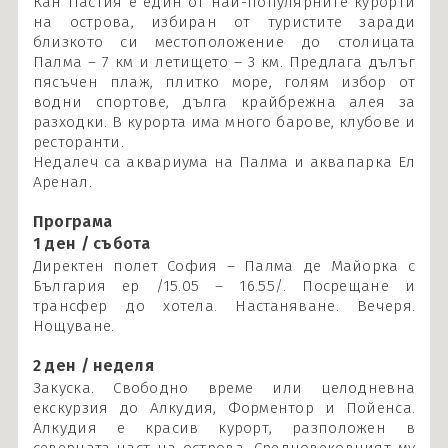
Кан Пастия е един от най-популярните курорти
на острова, избиран от туристите заради
близкото си местоположение до столицата
Палма – 7 км и летището – 3 км. Предлага дълъг
пясъчен плаж, плитко море, голям избор от
водни спортове, дълга крайбрежна алея за
разходки. В курорта има много барове, клубове и
ресторанти.
Недалеч са аквариума на Палма и аквапарка Ел
Аренал.
Програма
1 ден / събота
Директен полет София – Палма де Майорка с
България ер /15.05 – 16.55/. Посрещане и
трансфер до хотела. Настаняване. Вечеря.
Нощуване.
2 ден / неделя
Закуска. Свободно време или целодневна
екскурзия до Алкудия, Форментор и Пойенса.
Алкудия е красив курорт, разположен в