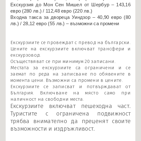
Екскурзия до Мон Сен Мишел от Шербур –
143,16
евро
(
280 лв.
) /
112,48 евро
(
220 лв.
)
Входна такса за двореца Уиндзор –
40,90 евро
(
80
лв.
) /
28,12 евро
(
55 лв.
) – възможни са промени
Екскурзиите се провеждат с превод на български.
Цените на екскурзиите включват трансфери и
екскурзовод.
Осъществяват се при минимум 20 записани.
Местата за екскурзиите са ограничени и се
заемат по реда на записване по обявените в
момента цени. Възможни са промени в цените.
Екскурзиите се записват и потвърждават от
България. Включване на място само при
наличност на свободни места.
Екскурзиите включват пешеходна част.
Туристите с ограничена подвижност
трябва внимателно да преценят своите
възможности и издръжливост.