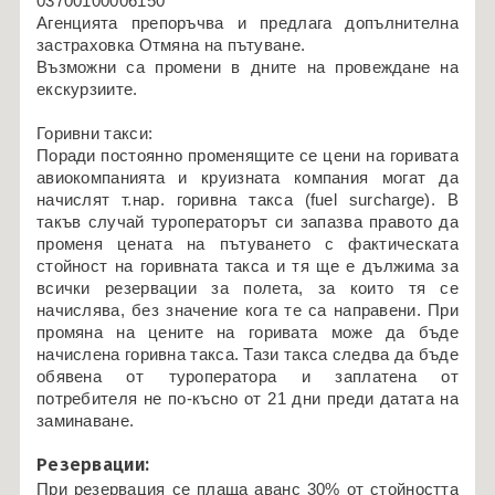
03700100006150
Агенцията препоръчва и предлага допълнителна
застраховка Отмяна на пътуване.
Възможни са промени в дните на провеждане на
екскурзиите.
Горивни такси:
Поради постоянно променящите се цени на горивата
авиокомпанията и круизната компания могат да
начислят т.нар. горивна такса (fuel surcharge). В
такъв случай туроператорът си запазва правото да
променя цената на пътуването с фактическата
стойност на горивната такса и тя ще е дължима за
всички резервации за полета, за които тя се
начислява, без значение кога те са направени. При
промяна на цените на горивата може да бъде
начислена горивна такса. Тази такса следва да бъде
обявена от туроператора и заплатена от
потребителя не по-късно от 21 дни преди датата на
заминаване.
Резервации:
При резервация се плаща аванс 30% от стойността