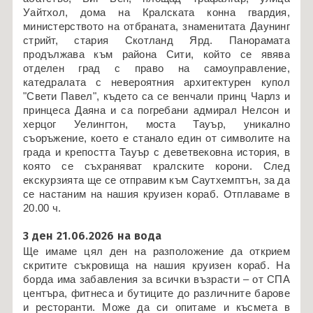
Уайтхол, дома на Кралската конна гвардия,
министерството на отбраната, знаменитата Даунинг
стрийт, стария Скотланд Ярд. Панорамата
продължава към района Сити, който се явява
отделен град с право на самоуправление,
катедралата с невероятния архитектурен купол
"Свети Павел", където са се венчали принц Чарлз и
принцеса Даяна и са погребани адмирал Нелсон и
херцог Уелингтон, моста Тауър, уникално
съоръжение, което е станало един от символите на
града и крепостта Тауър с деветвековна история, в
която се съхраняват кралските корони. След
екскурзията ще се отправим към Саутхемптън, за да
се настаним на нашия круизен кораб. Отплаваме в
20.00 ч.
3 ден 21.06.2026 на вода
Ще имаме цял ден на разположение да открием
скритите съкровища на нашия круизен кораб. На
борда има забавления за всички възрасти – от СПА
центъра, фитнеса и бутиците до различните барове
и ресторанти. Може да си опитаме и късмета в