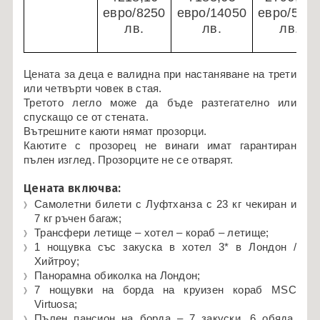
евро/8250
евро/14050
евро/547
лв.
лв.
лв.
Цената за деца е валидна при настаняване на трети
или четвърти човек в стая.
Третото легло може да бъде разтегателно или
спускащо се от стената.
Вътрешните каюти нямат прозорци.
Каютите с прозорец не винаги имат гарантиран
пълен изглед. Прозорците не се отварят.
Цената включва:
Самолетни билети с Луфтханза с 23 кг чекиран и
7 кг ръчен багаж;
Трансфери летище – хотел – кораб – летище;
1 нощувка със закуска в хотел 3* в Лондон /
Хийтроу;
Панорамна обиколка на Лондон;
7 нощувки на борда на круизен кораб MSC
Virtuosa;
Пълен пансион на борда – 7 закуски, 6 обяда,