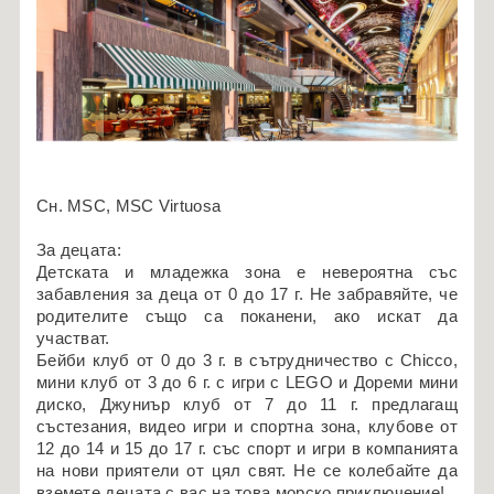
Сн. MSC, MSC Virtuosa
За децата:
Детската и младежка зона е невероятна със
забавления за деца от 0 до 17 г. Не забравяйте, че
родителите също са поканени, ако искат да
участват.
Бейби клуб от 0 до 3 г. в сътрудничество с Chicco,
мини клуб от 3 до 6 г. с игри с LEGO и Дореми мини
диско, Джуниър клуб от 7 до 11 г. предлагащ
състезания, видео игри и спортна зона, клубове от
12 до 14 и 15 до 17 г. със спорт и игри в компанията
на нови приятели от цял свят. Не се колебайте да
вземете децата с вас на това морско приключение!