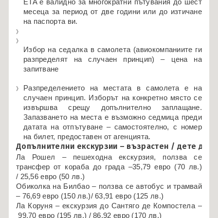
ETA е валидно за многократни пътувания до шест
месеца за период от две години или до изтичане
на паспорта ви.
Избор на седалка в самолета (авиокомпаниите ги
разпределят на случаен принцип) – цена на
запитване
Разпределението на местата в самолета е на
случаен принцип. Изборът на конкретно място се
извършва срещу допълнително заплащане.
Запазването на места е възможно седмица преди
датата на отпътуване – самостоятелно, с номер
на билет, предоставен от агенцията.
Допълнителни екскурзии – възрастен / дете до 12 
Ла Рошел – пешеходна екскурзия, ползва се
трансфер от кораба до града –
35,79 евро
(
70 лв.
)
/
25,56 евро
(
50 лв.
)
Обиколка на Билбао – ползва се автобус и трамвай
–
76,69 евро
(
150 лв.
)/
63,91 евро
(
125 лв.
)
Ла Коруня – екскурзия до Сантяго де Компостела –
99,70 евро
(
195 лв.
) /
86,92 евро
(
170 лв.
)