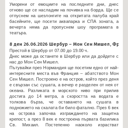
Уморени от емоциите на последните дни, днес
отново ще се насладим на почивка на борда. Ще се
отпуснем на шезлонгите на откритата палуба край
басейните, ще посети аквапарка и СПА зоната, а
вечерта няма да пропуснем шоу програмата в
театъра.
8 ден 26.06.2026 Шербур – Мон Сен Мишел, Фран
Престой в Шербур от 07.00 до 19.00 ч.
Днес може да останете в Шербур или да дойдете с
нас до Мон Сен Мишел.
Пътувайки през Нормандия ще посетим едно от най-
интересните места във Франция – абатството Мон
Сен Мишел. Построено е на остров, който през деня
е свързан със сушата, а вечер е разделен от нея от
океана. Разликата в морското ниво при прилив
достига до 14 метра, а скоростта на водата е
толкова бърза, че оставането на сушата в
подножието на скалата би било фатално. През 6 век
на острова започва изграждането на защитна
крепост, а през 8 век е построена първата базилика
Св. Михаил. Постепенно наоколо израстват