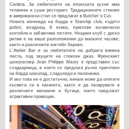
Cantina. За любителите на японската кухня има
тепаняки и суши ресторант. Традиционните стекове
в американски стил се предлагат в Butcher`s Cut.
Новата изненада на борда е Starship club, където
робот, владеещ 8 езика, приготвя космически
коктейли и забавлява гостите. Нощния клуб с диско
ритми е на ваше разположение до малките часове,
както и различните коктейл барове.
L`Atelier Bar е за любителите на добрата винена
листа, под звуците на спокоен джаз. Френският
шоколатиер Jean Philippe Maury е представен със
сладкарница, в която се предлага ръчно приготвен
на борда шоколад, сладоледи и палачинки.
И ако това не е достатъчно, винаги може да опитате
късмета си в казиното, както и да пазарувате в
различните магазини и бутици, които предлагат
атрактивни промоции.