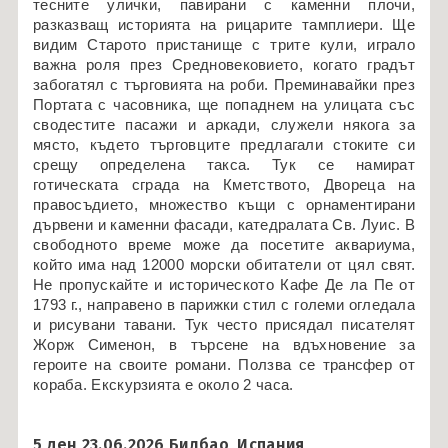
тесните улички, павирани с каменни плочи,
разказващ историята на рицарите тамплиери. Ще
видим Старото пристанище с трите кули, играло
важна роля през Средновековието, когато градът
забогатял с търговията на роби. Преминавайки през
Портата с часовника, ще попаднем на улицата със
сводестите пасажи и аркади, служели някога за
място, където търговците предлагали стоките си
срещу определена такса. Тук се намират
готическата сграда на Кметството, Двореца на
правосъдието, множество къщи с орнаментирани
дървени и каменни фасади, катедралата Св. Луис. В
свободното време може да посетите аквариума,
който има над 12000 морски обитатели от цял свят.
Не пропускайте и историческото Кафе Де ла Пе от
1793 г., направено в парижки стил с големи огледала
и рисувани тавани. Тук често присядал писателят
Жорж Сименон, в търсене на вдъхновение за
героите на своите романи. Ползва се трансфер от
кораба. Екскурзията е около 2 часа.
5 ден 23.06.2026 Билбао, Испания