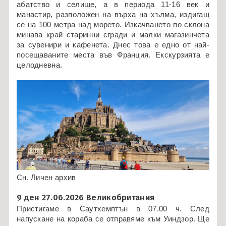
абатство и селище, а в периода 11-16 век и
манастир, разположен на върха на хълма, издигащ
се на 100 метра над морето. Изкачването по склона
минава край старинни сгради и малки магазинчета
за сувенири и кафенета. Днес това е едно от най-
посещаваните места във Франция. Екскурзията е
целодневна.
Сн. Личен архив
9 ден 27.06.2026 Великобритания
Пристигаме в Саутхемптън в 07.00 ч. След
напускане на кораба се отправямe към Уиндзор. Ще