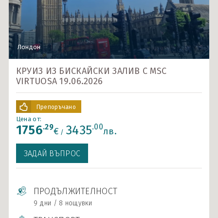
Карибски острови и САЩ
Ла Манш
Норвежки фиорди
Лондон
Около Европа - позиционни круизи
КРУИЗ ИЗ БИСКАЙСКИ ЗАЛИВ С MSC
VIRTUOSA 19.06.2026
Северно море и Исландия
Средиземно море
Препоръчано
Цена от:
Южна Америка
.29
.00
1756
3435
€
лв.
/
Индивидуални круизи
ЗАДАЙ ВЪПРОС
ПРОДЪЛЖИТЕЛНОСТ
9 дни / 8 нощувки