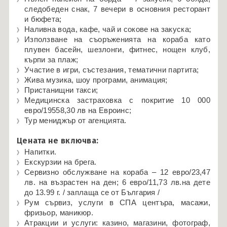
следобеден снак, 7 вечери в основния ресторант
и бюфета;
Наливна вода, кафе, чай и сокове на закуска;
Използване на съоръженията на кораба като
плувен басейн, шезлонги, фитнес, нощен клуб,
кърпи за плаж;
Участие в игри, състезания, тематични партита;
Жива музика, шоу програми, анимация;
Пристанищни такси;
Медицинска застраховка с покритие
10 000
евро/
19558,30 лв на Евроинс;
Тур мениджър от агенцията.
Цената не включва:
Напитки.
Екскурзии на брега.
Сервизно обслужване на кораба –
12 евро/
23,47
лв. на възрастен на ден;
6 евро/
11,73 лв.на дете
до 13.99 г. / заплаща се от България /
Рум сървиз, услуги в СПА центъра, масажи,
фризьор, маникюр.
Атракции и услуги: казино, магазини, фотограф,