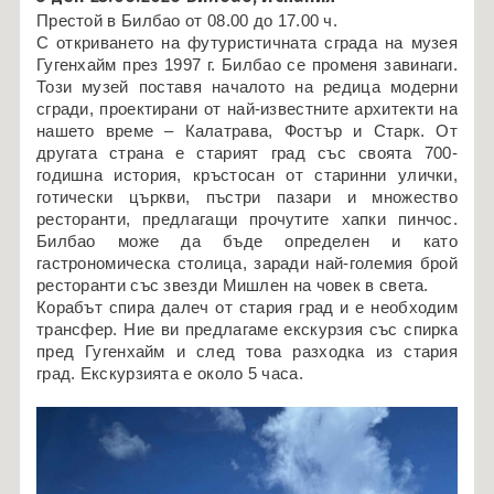
Престой в Билбао от 08.00 до 17.00 ч.
С откриването на футуристичната сграда на музея
Гугенхайм през 1997 г. Билбао се променя завинаги.
Този музей поставя началото на редица модерни
сгради, проектирани от най-известните архитекти на
нашето време – Калатрава, Фостър и Старк. От
другата страна е старият град със своята 700-
годишна история, кръстосан от старинни улички,
готически църкви, пъстри пазари и множество
ресторанти, предлагащи прочутите хапки пинчос.
Билбао може да бъде определен и като
гастрономическа столица, заради най-големия брой
ресторанти със звезди Мишлен на човек в света.
Корабът спира далеч от стария град и е необходим
трансфер. Ние ви предлагаме екскурзия със спирка
пред Гугенхайм и след това разходка из стария
град. Екскурзията е около 5 часа.