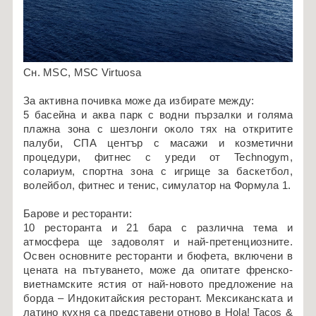
Сн. MSC, MSC Virtuosa
За активна почивка може да избирате между:
5 басейна и аква парк с водни пързалки и голяма
плажна зона с шезлонги около тях на откритите
палуби, СПА център с масажи и козметични
процедури, фитнес с уреди от Technogym,
солариум, спортна зона с игрище за баскетбол,
волейбол, фитнес и тенис, симулатор на Формула 1.
Барове и ресторанти:
10 ресторанта и 21 бара с различна тема и
атмосфера ще задоволят и най-претенциозните.
Освен основните ресторанти и бюфета, включени в
цената на пътуването, може да опитате френско-
виетнамските ястия от най-новото предложение на
борда – Индокитайския ресторант. Мексиканската и
латино кухня са представени отново в Hola! Tacos &