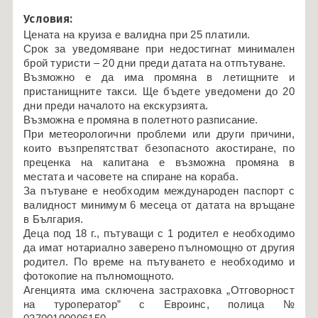
Условия:
Цената на круиза е валидна при 25 платили.
Срок за уведомяване при недостигнат минимален
брой туристи – 20 дни преди датата на отпътуване.
Възможно е да има промяна в летищните и
пристанищните такси. Ще бъдете уведомени до 20
дни преди началото на екскурзията.
Възможна е промяна в полетното разписание.
При метеорологични проблеми или други причини,
които възпрепятстват безопасното акостиране, по
преценка на капитана е възможна промяна в
местата и часовете на спиране на кораба.
За пътуване е необходим международен паспорт с
валидност минимум 6 месеца от датата на връщане
в България.
Деца под 18 г., пътуващи с 1 родител е необходимо
да имат нотариално заверено пълномощно от другия
родител. По време на пътуването е необходимо и
фотокопие на пълномощното.
Агенцията има сключена застраховка „Отговорност
на туроператор” с Евроинс, полица №