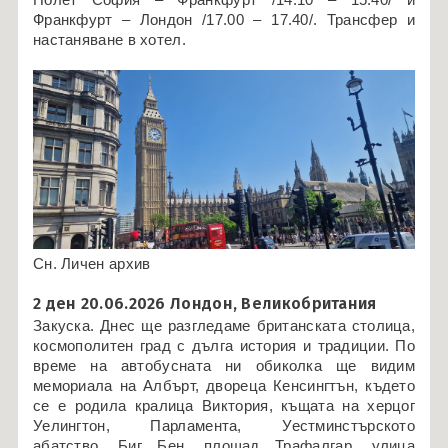
Франкфурт – Лондон /17.00 – 17.40/. Трансфер и
настаняване в хотел.
Сн. Личен архив
2 ден 20.06.2026 Лондон, Великобритания
Закуска. Днес ще разгледаме британската столица,
космополитен град с дълга история и традиции. По
време на автобусната ни обиколка ще видим
мемориала на Албърт, двореца Кенсингтън, където
се е родила кралица Виктория, къщата на херцог
Уелингтон, Парламента, Уестминстърското
абатство, Биг Бен, площад Трафалгар, улица