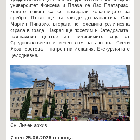
университет Фонсека и Плаза де Лас Платариас,
където някога са се намирали ковачниците за
сребро. Пътят ще ни заведе до манастира Сан
Мартин Пинарио, втората по големина религиозна
сграда в града. Накрая ще посетим и Катедралата,
най-важния център за пилигримите още от
Средновековието и вечен дом на апостол Свети
Яков, светеца – патрон на Испания. Екскурзията е
целодневна.
Сн. Личен архив
7 ден 25.06.2026 на вода