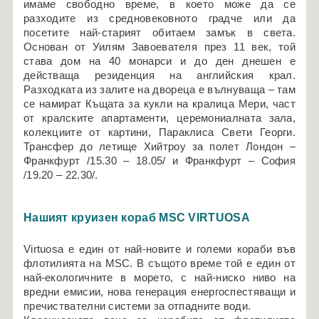
имаме свободно време, в което може да се
разходите из средновековното градче или да
посетите най-старият обитаем замък в света.
Основан от Уилям Завоевателя през 11 век, той
става дом на 40 монарси и до ден днешен е
действаща резиденция на английския крал.
Разходката из залите на двореца е вълнуваща – там
се намират Къщата за кукли на кралица Мери, част
от кралските апартаменти, церемониалната зала,
колекциите от картини, Параклиса Свети Георги.
Трансфер до летище Хийтроу за полет Лондон –
Франкфурт /15.30 – 18.05/ и Франкфурт – София
/19.20 – 22.30/.
Нашият круизен кораб MSC VIRTUOSA
Virtuosa е един от най-новите и големи кораби във
флотилията на MSC. В същото време той е един от
най-екологичните в морето, с най-ниско ниво на
вредни емисии, нова генерация енергоспестяващи и
пречиствателни системи за отпадните води.