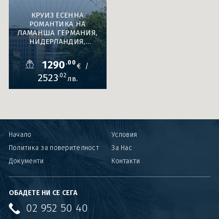
КРУИЗ ЕСЕННА
РОМАНТИКА НА
ЛАМАНША ГЕРМАНИЯ,
НИДЕРЛАНДИЯ,
ФРАНЦИЯ,
ВЕЛИКОБРИТАНИЯ
1290
.00
€
/
17.10.2026
2523
.02
лв.
Начало
Условия
Политика за поверителност
За Нас
Документи
Контакти
ОБАДЕТЕ НИ СЕ СЕГА
02 952 50 40