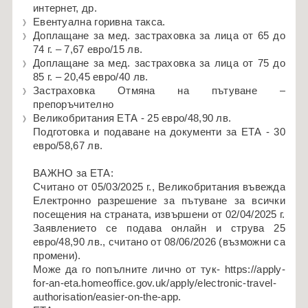
интернет, др.
Евентуална горивна такса.
Доплащане за мед. застраховка за лица от 65 до
74 г. –
7,67 евро/
15 лв.
Доплащане за мед. застраховка за лица от 75 до
85 г. –
20,45 евро/
40 лв.
Застраховка Отмяна на пътуване –
препоръчително
Великобритания ЕТА - 25 евро/48,90 лв.
Подготовка и подаване на документи за ЕТА - 30
евро/58,67 лв.
ВАЖНО за ЕТА:
Считано от 05/03/2025 г., Великобритания въвежда
Електронно разрешение за пътуване за всички
посещения на страната, извършени от 02/04/2025 г.
Заявлението се подава онлайн и струва 25
евро/48,90 лв., считано от 08/06/2026 (възможни са
промени).
Може да го попълните лично от тук- https://apply-
for-an-eta.homeoffice.gov.uk/apply/electronic-travel-
authorisation/easier-on-the-app.