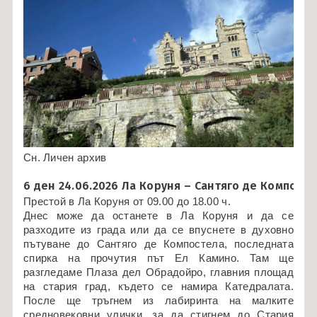
Сн. Личен архив
6 ден 24.06.2026 Ла Коруня – Сантяго де Компосте
Престой в Ла Коруня от 09.00 до 18.00 ч.
Днес може да останете в Ла Коруня и да се
разходите из града или да се впуснете в духовно
пътуване до Сантяго де Компостела, последната
спирка на прочутия път Ел Камино. Там ще
разгледаме Плаза дел Обрадойро, главния площад
на стария град, където се намира Катедралата.
После ще тръгнем из лабиринта на малките
средновековни улички, за да стигнем до Стария