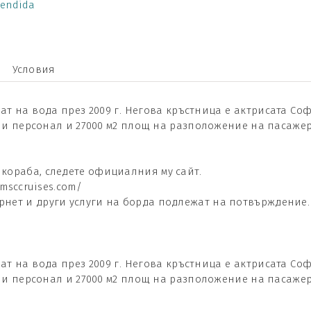
lendida
Условия
снат на вода през 2009 г. Негова кръстница е актрисата С
души персонал и 27000 м2 площ на разположение на пасажер
кораба, следете официалния му сайт.
.msccruises.com/
ернет и други услуги на борда подлежат на потвърждение
снат на вода през 2009 г. Негова кръстница е актрисата С
души персонал и 27000 м2 площ на разположение на пасажер