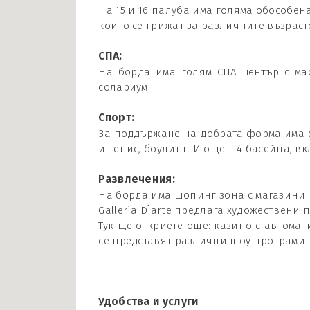
На 15 и 16 палуба има голяма обособен
които се грижат за различните възрастов
СПА:
На борда има голям СПА център с ма
солариум.
Спорт:
За поддържане на добрата форма има ф
и тенис, боулинг. И още – 4 басейна, в
Развлечения:
На борда има шопинг зона с магазини н
Galleria D`arte предлага художествени
Тук ще откриете още: казино с автомат
се представят различни шоу програми.
Удобства и услуги