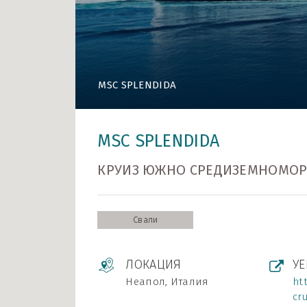
MSC SPLENDIDA
MSC SPLENDIDA
MSC SPLENDIDA
КРУИЗ ЮЖНО СРЕДИЗЕМНОМОРИЕ 
Свали
ЛОКАЦИЯ
УЕ
Неапол, Италия
ht
cr