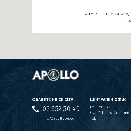
Аполо притежава уд
з
ОБАДЕТЕ НИ СЕ СЕГА
ЦЕНТРАЛЕН ОФИС
02 952 50 40
гр. София
бул. "Пенчо Славейк
18Б
info@apollobg.com