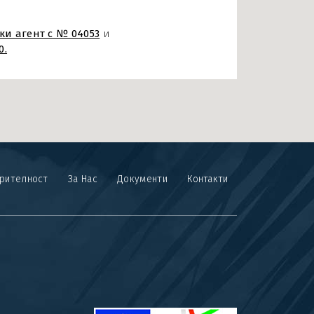
ки агент с № 04053
и
0.
ерителност
За Нас
Документи
Контакти