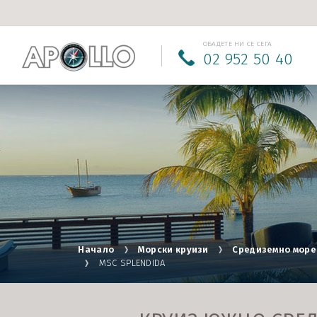
ОБАДЕТЕ НИ СЕ СЕГА
02 952 50 40
Начало
Морски круизи
Средиземно море
MSC SPLENDIDA