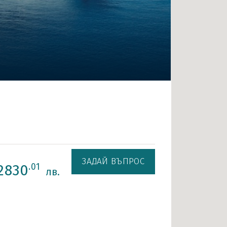
ЗАДАЙ ВЪПРОС
2830
.01
лв.