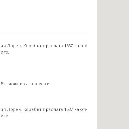
офия Лорен. Корабът предлага 1637 каюти
ите.
. Възможни са промени.
офия Лорен. Корабът предлага 1637 каюти
ите.