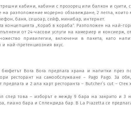
ътрешни кабини, кабини с прозорец или балкон и суити, с
те на разположение модерно обзавеждане, 2 легла, които 
ефон, баня, сешоар, сейф, минибар, интернет.
ата концепцията „Кораб в кораба“. Разположен на най-горн
пълнени от 24-часови услуги на камериер и консиерж, от
ножество привилегии, включени в пакета, като напи
и и най-претенциозния вкус.
, бюфетът Bora Bora предлага храна и напитки през по
ори ресторант на самообслужване – Pago Pаgo. За об
 предлага и 2 ала карт ресторанта – Butcher`s cut – Стек х
 след това – изборът е между 9 бара на закрито и 3 н
а, пиано бара и Сплендида бар. В La Piazetta се предлаг