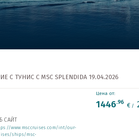
С ТУНИС С MSC SPLENDIDA 19.04.2026
Цена от:
1446
.96
€
/
Б САЙТ
tps://www.msccruises.com/int/our-
uises/ships/msc-