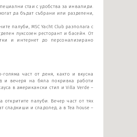
пециални стаи с удобства за инвалиди.
могат да бъдат събрани или разделени,
ите палуби, MSC Yacht Club разполага с
делен луксозен ресторант и басейн. От
тки и интернет до персонализирано
-голяма част от деня, както и вкусна
яд и вечеря на бяла покривка работи
ауса в американски стил и Villa Verde –
а откритите палуби. Вечер част от тях
ат сладкиши и сладолед, а в Tea house –