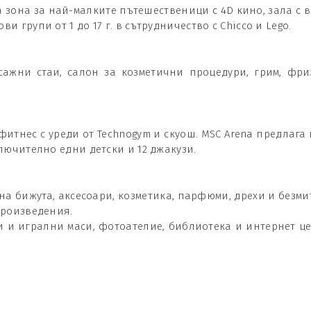
а зона за най-малките пътешественици с 4D кино, зала с 
и групи от 1 до 17 г. в сътрудничество с Chicco и Lego.
сажни стаи, салон за козметични процедури, грим, фри
итнес с уреди от Technogym и скуош. MSC Arena предлага 
ключително едни детски и 12 джакузи.
а бижута, аксесоари, козметика, парфюми, дрехи и безми
 произведения.
и и игрални маси, фотоателие, библиотека и интернет це