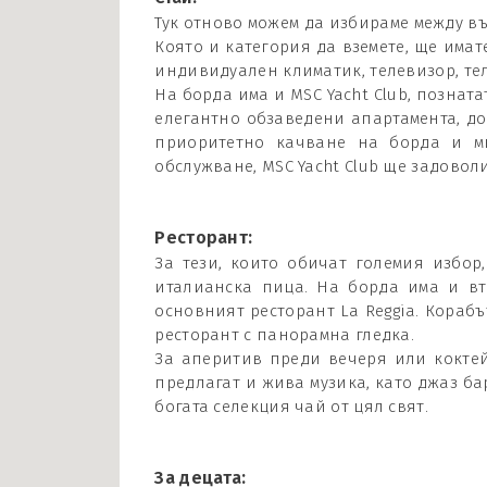
Тук отново можем да избираме между в
Която и категория да вземете, ще има
индивидуален климатик, телевизор, тел
На борда има и MSC Yacht Club, познат
елегантно обзаведени апартамента, до
приоритетно качване на борда и м
обслужване, MSC Yacht Club ще задовол
Ресторант:
За тези, които обичат големия избор
италианска пица. На борда има и вт
основният ресторант La Reggia. Корабът
ресторант с панорамна гледка.
За аперитив преди вечеря или коктейл
предлагат и жива музика, като джаз бар
богата селекция чай от цял свят.
За децата: