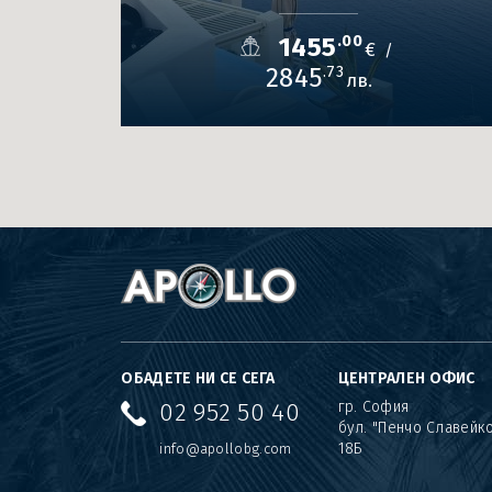
1455
.00
€
/
2845
.73
лв.
ОБАДЕТЕ НИ СЕ СЕГА
ЦЕНТРАЛЕН ОФИС
02 952 50 40
гр. София
бул. "Пенчо Славейк
18Б
info@apollobg.com