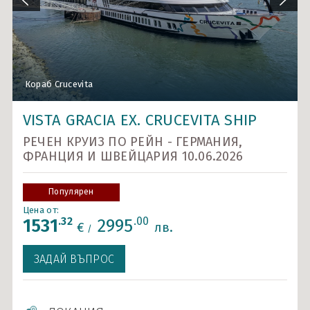
Карибски острови и САЩ
Ла Манш
Норвежки фиорди
Кораб Crucevita
Кораб Crucevita
Около Европа - позиционни круизи
VISTA GRACIA EX. CRUCEVITA SHIP
Северно море и Исландия
РЕЧЕН КРУИЗ ПО РЕЙН - ГЕРМАНИЯ,
Средиземно море
ФРАНЦИЯ И ШВЕЙЦАРИЯ 10.06.2026
Южна Америка
Популярен
Индивидуални круизи
Цена от:
.32
.00
1531
2995
€
лв.
/
ЗАДАЙ ВЪПРОС