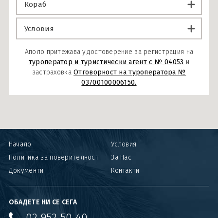
Кораб
Условия
Аполо притежава удостоверение за регистрация на
туроператор и туристически агент с № 04053
и
застраховка
Отговорност на туроператора №
03700100006150.
Начало
Условия
Политика за поверителност
За Нас
Документи
Контакти
ОБАДЕТЕ НИ СЕ СЕГА
02 952 50 40