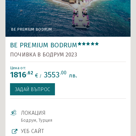
Карибски острови и САЩ
Ла Манш
Норвежки фиорди
BE PREMIUM BODRUM
BE PREMIUM BODRUM
Около Европа - позиционни круизи
BE PREMIUM BODRUM
Северно море и Исландия
ПОЧИВКА В БОДРУМ 2023
Средиземно море
Цена от:
.62
.00
1816
3553
€
лв.
Южна Америка
/
Индивидуални круизи
ЗАДАЙ ВЪПРОС
ЛОКАЦИЯ
Бодрум, Турция
УЕБ САЙТ