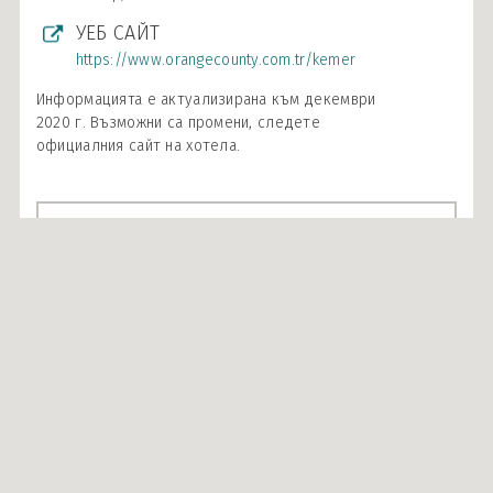
УЕБ САЙТ
https://www.orangecounty.com.tr/kemer
Информацията е актуализирана към декември
2020 г. Възможни са промени, следете
официалния сайт на хотела.
Описание
Местоположение:
В Кемер, на 300 м от центъра на курорта, на 60 км от
летище Анталия. Разположен е на брега на морето със
собствен каменист плаж.
Стаи:
526 стаи, от които 323 с изглед море или басейн, 160
изглед градина, 5 стаи за инвалиди, 16 фамилни, 3 суити
и 19 къщи Волендам. Всички стаи са с централен