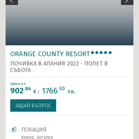
Карибски острови и САЩ
Ла Манш
Норвежки фиорди
Около Европа - позиционни круизи
ORANGE COUNTY RESORT
Северно море и Исландия
ПОЧИВКА В АЛАНИЯ 2022 - ПОЛЕТ В
Средиземно море
СЪБОТА
Южна Америка
Цена от:
.94
.00
902
1766
Индивидуални круизи
€
лв.
/
ЗАДАЙ ВЪПРОС
ЛОКАЦИЯ
Кемер, Анталия