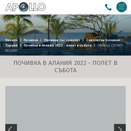
ПОЧИВКИ
Почивки със собствен транспорт
ЕКСКУРЗИИ
Начало
Почивки
Почивки със самолет
Самолетни почивки
Турция
Почивка в Алания 2022 - полет в събота
ORANGE COUNTY
Почивки с автобус
Азия
МОРСКИ КРУИЗИ
RESORT
Почивки със самолет
Америка
Австралия и Нова Зеландия
РЕЧНИ КРУИЗИ
ПОЧИВКА В АЛАНИЯ 2022 - ПОЛЕТ В
СЪБОТА
Африка
Адриатическо море
0988 170 612
B2B LOGIN
Близък Изток
Азия
Условия
Политика за
Eвропа
Балтийско море
поверителност
За Нас
Документи
Бискайски залив
Контакти
Круизи с полет от Варна
ПОСЛЕДВАЙТЕ НИ