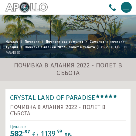
ПОЧИВКИ
Почивки със собствен транспорт
ЕКСКУРЗИИ
Начало
Почивки
Почивки със самолет
Самолетни почивки
Турция
Почивка в Алания 2022 - полет в събота
CRYSTAL LAND OF
Почивки с автобус
Азия
МОРСКИ КРУИЗИ
PARADISE
Почивки със самолет
Америка
Австралия и Нова Зеландия
РЕЧНИ КРУИЗИ
ПОЧИВКА В АЛАНИЯ 2022 - ПОЛЕТ В
СЪБОТА
Африка
Адриатическо море
0988 170 612
B2B LOGIN
Близък Изток
Азия
Условия
Политика за
CRYSTAL LAND OF PARADISE
Eвропа
Балтийско море
поверителност
ПОЧИВКА В АЛАНИЯ 2022 - ПОЛЕТ В
За Нас
Документи
Бискайски залив
СЪБОТА
Контакти
Круизи с полет от Варна
Цена от:
.87
.99
582
1139
€
лв.
/
ПОСЛЕДВАЙТЕ НИ