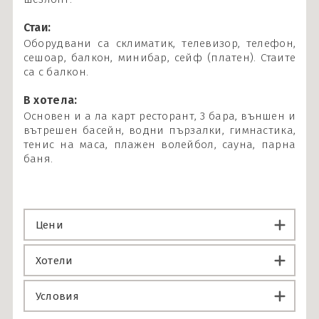
Стаи:
Оборудвани са склиматик, телевизор, телефон,
сешоар, балкон, минибар, сейф (платен). Стаите
са с балкон.
В хотела:
Основен и а ла карт ресторант, 3 бара, външен и
вътрешен басейн, водни пързалки, гимнастика,
тенис на маса, плажен волейбол, сауна, парна
баня.
Цени
Хотели
Условия