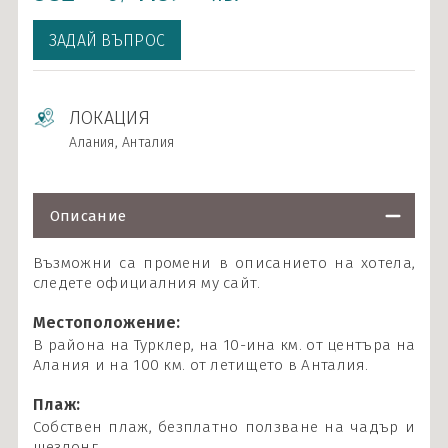
Карибски острови и САЩ
ЗАДАЙ ВЪПРОС
Ла Манш
Норвежки фиорди
ЛОКАЦИЯ
Около Европа - позиционни круизи
Алания, Анталия
Северно море и Исландия
Средиземно море
Описание
Южна Америка
Възможни са промени в описанието на хотела,
следете официалния му сайт.
Индивидуални круизи
Местоположение:
В района на Турклер, на 10-ина км. от центъра на
Алания и на 100 км. от летището в Анталия.
Плаж:
Собствен плаж, безплатно ползване на чадър и
шезлонг.