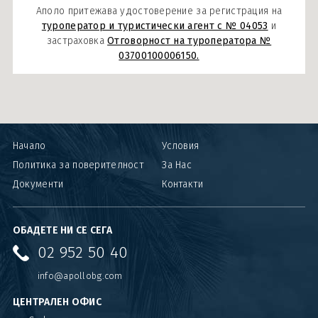
Аполо притежава удостоверение за регистрация на
туроператор и туристически агент с № 04053
и
застраховка
Отговорност на туроператора №
03700100006150.
Начало
Условия
Политика за поверителност
За Нас
Документи
Контакти
ОБАДЕТЕ НИ СЕ СЕГА
02 952 50 40
info@apollobg.com
ЦЕНТРАЛЕН ОФИС