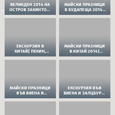
ЕВРОПА
ВЕЛИКДЕН 2014 НА
МАЙСКИ ПРАЗНИЦИ
ОСТРОВ ЗАКИНТОС|
В БУДАПЕЩА 2014|
ПРАЗНИЧНА
ЕКСКУРЗИЯ С
ЕКСКУРЗИЯ В
АВТОБУС В УНГАРИЯ
ГЪРЦИЯ С АВТОБУС
- БУДАПЕЩА,
ВИШЕГРАД,
ЕСТЕРГОМ И
СЕНТЕНДРЕ
ЕКСКУРЗИЯ В
МАЙСКИ ПРАЗНИЦИ
КИТАЙ| ПЕКИН,
В КИТАЙ 2014|
СИАН, ЛОУЯН,
ЕКСКУРЗИЯ В
ШАОЛИН, СУДЖОУ И
ПЕКИН, СИАН,
ШАНХАЙ - ПОЧИВКА
ЛОУЯН, ШАОЛИН,
В АЗИЯ
СУДЖОУ И ШАНХАЙ
МАЙСКИ ПРАЗНИЦИ
ЕКСКУРЗИЯ ВЪВ
ВЪВ ВИЕНА И
ВИЕНА И ЗАЛЦБУРГ|
ЗАЛЦБУРГ 2014|
САМОЛЕТНА
ЕКСКУРЗИЯ В
ЕКСКУРЗИЯ В
АВСТРИЯ СЪС
АВСТРИЯ
САМОЛЕТ