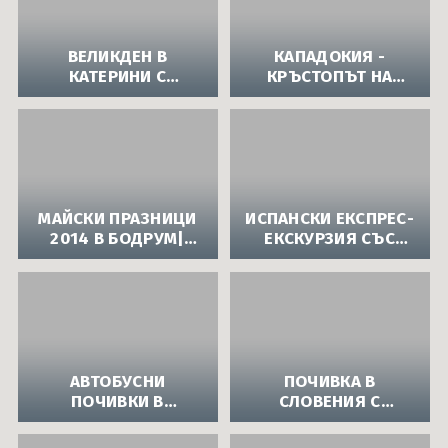
ВЕЛИКДЕН В
КАПАДОКИЯ -
КАТЕРИНИ С
КРЪСТОПЪТ НА
АВТОБУС|
ЕПОХИ И КУЛТУРИ|
ВЕЛИКДЕНСКА
ПРОЛЕТНА
ЕКСКУРЗИЯ В
ЕКСКУРЗИЯ В
ГЪРЦИЯ
ТУРЦИЯ С АВТОБУС
ОТ ТУРИСТИЧЕСКА
АГЕНЦИЯ АПОЛО
МАЙСКИ ПРАЗНИЦИ
ИСПАНСКИ ЕКСПРЕС-
2014 В БОДРУМ|
ЕКСКУРЗИЯ СЪС
ЕКСКУРЗИЯ В
САМОЛЕТ И
ТУРЦИЯ С АВТОБУС
АВТОБУС
ПРЕЗ МАЙ
АВТОБУСНИ
ПОЧИВКА В
ПОЧИВКИ В
СЛОВЕНИЯ С
ЧУЖБИНА|ПОЧИВКИ
АВТОБУС|СЛОВЕНИЯ
В ЕВРОПА С
В РАЗГАРА НА