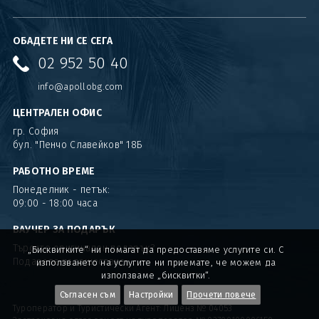
ОБАДЕТЕ НИ СЕ СЕГА
02 952 50 40
info@apollobg.com
ЦЕНТРАЛЕН ОФИС
гр. София
бул. "Пенчо Славейков" 18Б
РАБОТНО ВРЕМЕ
Понеделник - петък:
09:00 - 18:00 часа
ВАУЧЕР ЗА ПОДАРЪК
Търсите оригинален подарък?
„Бисквитките“ ни помагат да предоставяме услугите си. С
Подарете пътешествие
използването на услугите ни приемате, че можем да
използваме „бисквитки“.
Съгласен съм
Настройки
Прочети повече
Туроператор и Туристически Агент: Лиценз № 04053