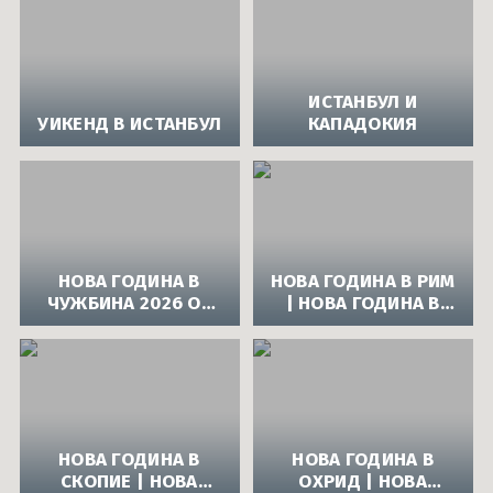
Карибски острови и САЩ
Ла Манш
Норвежки фиорди
ИСТАНБУЛ И
УИКЕНД В ИСТАНБУЛ
КАПАДОКИЯ
Около Европа - позиционни круизи
Северно море и Исландия
Средиземно море
Южна Америка
НОВА ГОДИНА В
НОВА ГОДИНА В РИМ
ЧУЖБИНА 2026 ОТ
| НОВА ГОДИНА В
Индивидуални круизи
АПОЛО
РИМ СЪС САМОЛЕТ
НОВА ГОДИНА В
НОВА ГОДИНА В
СКОПИЕ | НОВА
ОХРИД | НОВА